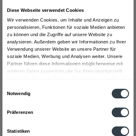
Diese Webseite verwendet Cookies
ab 11,89 € *
Wir verwenden Cookies, um Inhalte und Anzeigen zu
Inhalt:
1 Liter
personalisieren, Funktionen für soziale Medien anbieten
inkl. MwSt.
ggf. zzgl. Erschwerniszuschlag
zu können und die Zugriffe auf unsere Website zu
Vorrätig
analysieren. Außerdem geben wir Informationen zu Ihrer
Verwendung unserer Website an unsere Partner für
In den
Warenkorb
soziale Medien, Werbung und Analysen weiter. Unsere
Partner führen diese Informationen möglicherweise mit
Artikel-Nr.:
28033
weiteren Daten zusammen, die Sie ihnen bereitgestellt
Verfügbar in:
haben oder die sie im Rahmen Ihrer Nutzung der Dienste
gesammelt haben.
Beschreibung
Einwilligungsauswahl
mehr
Notwendig
Datenschutzbestimmungen
"Jobelius Szene White Rum 1l"
Präferenzen
Flaschengröße:
1 - 1,5 l
Statistiken
Fragen zum Artikel?