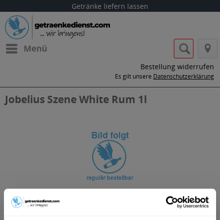
Getränke liefern lassen
Menü
Bestellung widerrufen
Es gilt unsere
Datenschutzerklärung
Jobelius Szene White Rum 1l