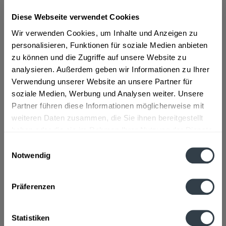
Diese Webseite verwendet Cookies
ab 18,49 € *
Wir verwenden Cookies, um Inhalte und Anzeigen zu
Inhalt:
0.7 Liter (26,41 € * / 1 Liter)
personalisieren, Funktionen für soziale Medien anbieten
inkl. MwSt.
ggf. zzgl. Erschwerniszuschlag
zu können und die Zugriffe auf unsere Website zu
Vorrätig
analysieren. Außerdem geben wir Informationen zu Ihrer
Verwendung unserer Website an unsere Partner für
In den
Warenkorb
soziale Medien, Werbung und Analysen weiter. Unsere
Partner führen diese Informationen möglicherweise mit
Artikel-Nr.:
12951
weiteren Daten zusammen, die Sie ihnen bereitgestellt
Verfügbar in:
haben oder die sie im Rahmen Ihrer Nutzung der Dienste
gesammelt haben.
Beschreibung
Einwilligungsauswahl
mehr
Notwendig
Datenschutzbestimmungen
"El Jimador Tequila Blanco 0,7l"
Präferenzen
Flaschengröße:
0,7 - 0,75 l
Statistiken
Fragen zum Artikel?