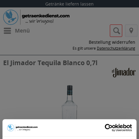
Getränke liefern lassen
Menü
Bestellung widerrufen
Es gilt unsere
Datenschutzerklärung
El Jimador Tequila Blanco 0,7l