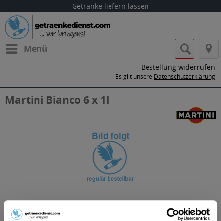
Getränke liefern lassen
Menü
Bestellung widerrufen
Es gilt unsere
Datenschutzerklärung
Martini Bianco 6 x 1l