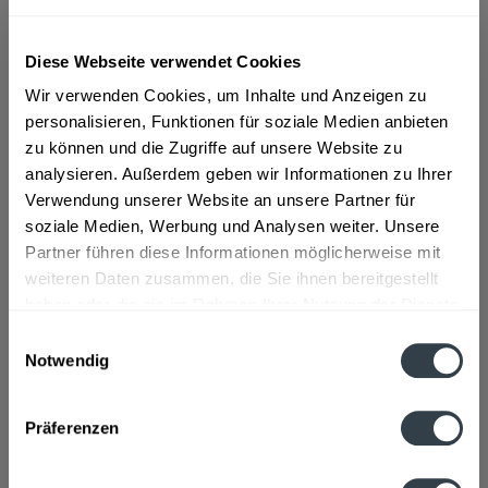
ab 10,39 € *
Diese Webseite verwendet Cookies
Inhalt:
6 Liter (1,73 € * / 1 Liter)
Wir verwenden Cookies, um Inhalte und Anzeigen zu
inkl. MwSt.
ggf. zzgl. Erschwerniszuschlag
personalisieren, Funktionen für soziale Medien anbieten
Vorrätig
zu können und die Zugriffe auf unsere Website zu
analysieren. Außerdem geben wir Informationen zu Ihrer
In den
Warenkorb
Verwendung unserer Website an unsere Partner für
soziale Medien, Werbung und Analysen weiter. Unsere
Artikel-Nr.:
29902
Partner führen diese Informationen möglicherweise mit
Verfügbar in:
weiteren Daten zusammen, die Sie ihnen bereitgestellt
haben oder die sie im Rahmen Ihrer Nutzung der Dienste
Beschreibung
gesammelt haben.
Einwilligungsauswahl
mehr
Notwendig
Datenschutzbestimmungen
Zutaten und Allergene
Präferenzen
Enthält SULFITE
mehr