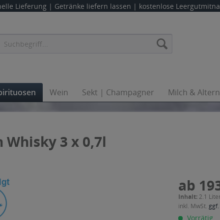
elle Lieferung |
Getränke liefern lassen
| kostenlose Leergutmit
pirituosen
Wein
Sekt | Champagner
Milch & Alter
 Whisky 3 x 0,7l
ab 193
Inhalt:
2.1 Lite
inkl. MwSt.
ggf.
Vorrätig