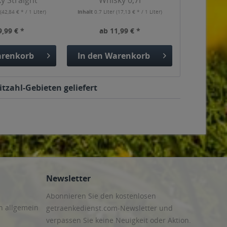
y Straight
Whisky 0,7l
bon...
r
(42,84 € * / 1 Liter)
Inhalt
0.7 Liter
(17,13 € * / 1 Liter)
9,99 € *
ab 11,99 € *
renkorb
In den
Warenkorb
itzahl-Gebieten geliefert
Newsletter
Abonnieren Sie den kostenlosen
n allgemein
getraenkedienst.com-Newsletter und
verpassen Sie keine Neuigkeit oder Aktion.