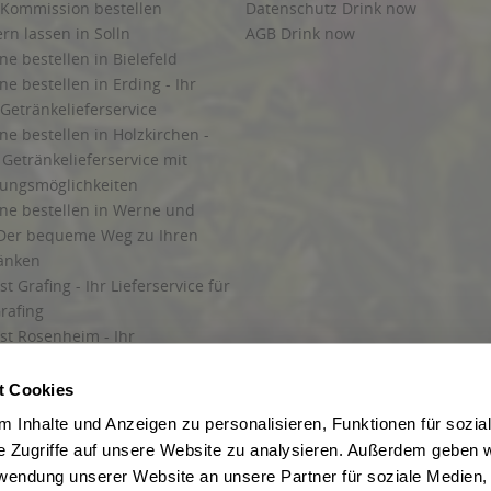
 Kommission bestellen
Datenschutz Drink now
ern lassen in Solln
AGB Drink now
ne bestellen in Bielefeld
ne bestellen in Erding - Ihr
Getränkelieferservice
ne bestellen in Holzkirchen -
Getränkelieferservice mit
lungsmöglichkeiten
ine bestellen in Werne und
Der bequeme Weg zu Ihren
ränken
t Grafing - Ihr Lieferservice für
rafing
st Rosenheim - Ihr
r Getränkeservice in Rosenheim
ng
t Cookies
rung in Starnberg
 Inhalte und Anzeigen zu personalisieren, Funktionen für sozia
e Zugriffe auf unsere Website zu analysieren. Außerdem geben w
 für Getränke
rwendung unserer Website an unsere Partner für soziale Medien
etränke