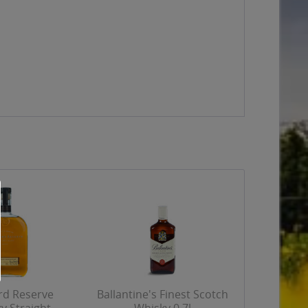
d Reserve
Ballantine's Finest Scotch