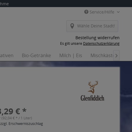
nahme
Service/Hilfe
Wähle Deine Stadt!
Bestellung widerrufen
Es gilt unsere
Datenschutzerklärung
nativen
Bio-Getränke
Milch | Eis
Mischkästen
Ha

,29 € *
r (92,04 € * / 1 Liter)
 zzgl. Erschwerniszuschlag