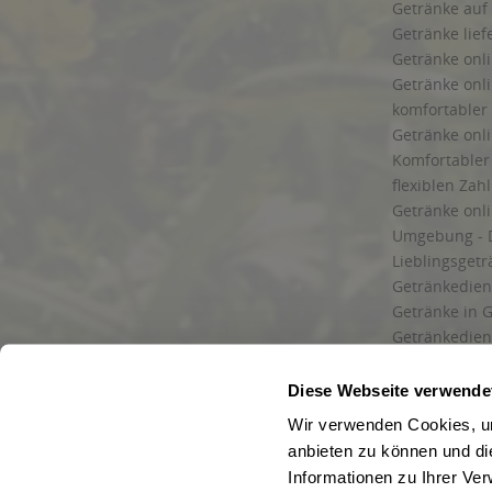
Getränke auf
Getränke lief
Getränke onli
Getränke onli
komfortabler 
Getränke onli
Komfortabler 
flexiblen Zah
Getränke onl
Umgebung - 
Lieblingsget
Getränkediens
Getränke in G
Getränkedien
zuverlässige
und Umgebu
Diese Webseite verwende
Getränkeliefe
Wir verwenden Cookies, um
Liefergebiet
anbieten zu können und di
Lieferservice
Informationen zu Ihrer Ve
Wir liefern G