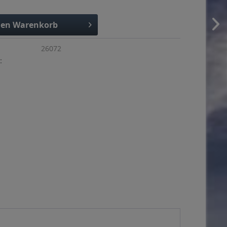
den
Warenkorb
26072
: