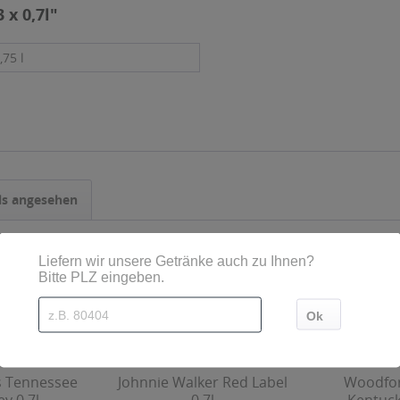
 x 0,7l"
,75 l
ls angesehen
's Tennessee
Johnnie Walker Red Label
Woodfor