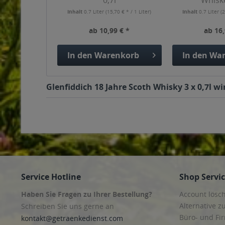
0,7l
Whiske
Inhalt
0.7 Liter
(15,70 € * / 1 Liter)
Inhalt
0.7 Liter
(2
ab 10,99 € *
ab 16,
In den
Warenkorb
In den
War
Glenfiddich 18 Jahre Scoth Whisky 3 x 0,7l w
Service Hotline
Shop Servi
Haben Sie Fragen zu Ihrer Bestellung?
Account lösc
Alternative z
Schreiben Sie uns gerne an
Büro- und F
kontakt@getraenkedienst.com