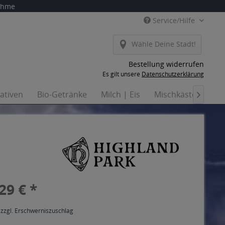
nahme
Service/Hilfe
Wähle Deine Stadt!
Bestellung widerrufen
Es gilt unsere
Datenschutzerklärung
nativen
Bio-Getränke
Milch | Eis
Mischkästen
Ha

29 € *
 zzgl. Erschwerniszuschlag