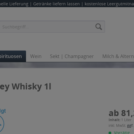
elle Lieferung |
Getränke liefern lassen
| kostenlose Leergutmit
pirituosen
Wein
Sekt | Champagner
Milch & Alter
ey Whisky 1l
ab 81,
Inhalt:
1 Liter
inkl. MwSt.
ggf.
Vorrätig