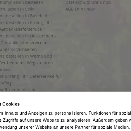
 Kommission bestellen
Datenschutz Drink now
ern lassen in Solln
AGB Drink now
ne bestellen in Bielefeld
ne bestellen in Erding - Ihr
Getränkelieferservice
ne bestellen in Holzkirchen -
Getränkelieferservice mit
lungsmöglichkeiten
ine bestellen in Werne und
Der bequeme Weg zu Ihren
ränken
t Grafing - Ihr Lieferservice für
rafing
st Rosenheim - Ihr
r Getränkeservice in Rosenheim
ng
t Cookies
rung in Starnberg
 Inhalte und Anzeigen zu personalisieren, Funktionen für sozia
e Zugriffe auf unsere Website zu analysieren. Außerdem geben w
 für Getränke
rwendung unserer Website an unsere Partner für soziale Medien
etränke