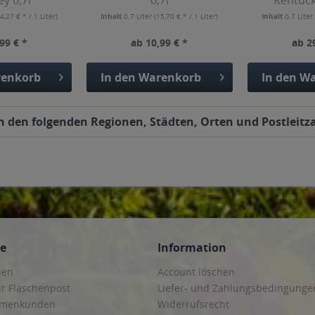
y 0,7l
0,7l
Kentuck
Bour
4,27 € * / 1 Liter)
Inhalt
0.7 Liter
(15,70 € * / 1 Liter)
Inhalt
0.7 Lite
99 € *
ab 10,99 € *
ab 2
enkorb
In den
Warenkorb
In den
Wa
n den folgenden Regionen, Städten, Orten und Postleitza
ce
Information
hen
Account löschen
ur Flaschenpost
Liefer- und Zahlungsbedingunge
irmenkunden
Widerrufsrecht