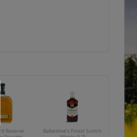
d Reserve
Ballantine's Finest Scotch