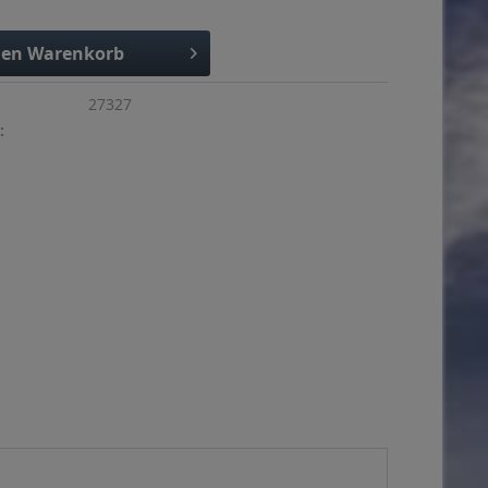
den
Warenkorb
27327
: