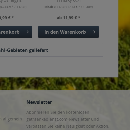
y Straight
Whisky 0,7l
bon...
r
(42,84 € * / 1 Liter)
Inhalt
0.7 Liter
(17,13 € * / 1 Liter)
9,99 € *
ab 11,99 € *
renkorb
In den
Warenkorb
hl-Gebieten geliefert
Newsletter
Abonnieren Sie den kostenlosen
n allgemein
getraenkedienst.com-Newsletter und
verpassen Sie keine Neuigkeit oder Aktion.