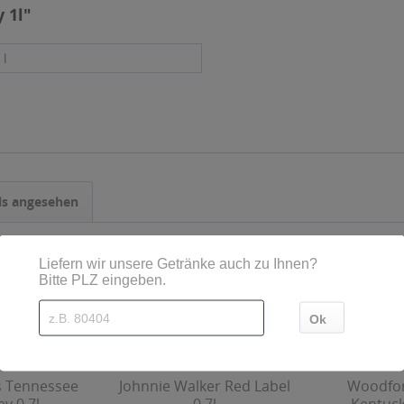
 1l"
 l
ls angesehen
's Tennessee
Johnnie Walker Red Label
Woodfor