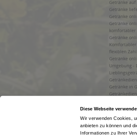
Getränke auf
Getränke lief
Getränke onli
Getränke onli
komfortabler 
Getränke onli
Komfortabler 
flexiblen Zah
Getränke onl
Umgebung - 
Lieblingsget
Getränkediens
Getränke in G
Getränkedien
zuverlässige
und Umgebu
Diese Webseite verwende
Getränkeliefe
Wir verwenden Cookies, um
Liefergebiet
anbieten zu können und di
Lieferservice
Informationen zu Ihrer Ve
Wir liefern G