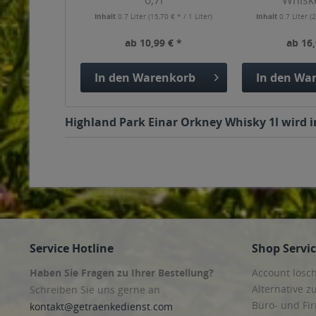
0,7l
Whiske
Inhalt
0.7 Liter
(15,70 € * / 1 Liter)
Inhalt
0.7 Liter
(2
ab 10,99 € *
ab 16,
In den
Warenkorb
In den
War
Highland Park Einar Orkney Whisky 1l wird i
Service Hotline
Shop Servi
Haben Sie Fragen zu Ihrer Bestellung?
Account lösc
Alternative z
Schreiben Sie uns gerne an
Büro- und F
kontakt@getraenkedienst.com