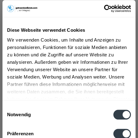
ab 5,79 € *
Inhalt:
9 Liter (0,64 € * / 1 Liter)
inkl. MwSt.
ggf. zzgl. Erschwerniszuschlag
Diese Webseite verwendet Cookies
Vorrätig
Wir verwenden Cookies, um Inhalte und Anzeigen zu
MEHRWEG
personalisieren, Funktionen für soziale Medien anbieten
+3,30 € Pfand
zu können und die Zugriffe auf unsere Website zu
analysieren. Außerdem geben wir Informationen zu Ihrer
In den
Warenkorb
Verwendung unserer Website an unsere Partner für
soziale Medien, Werbung und Analysen weiter. Unsere
Partner führen diese Informationen möglicherweise mit
Artikel-Nr.:
26788
weiteren Daten zusammen, die Sie ihnen bereitgestellt
Verfügbar in:
haben oder die sie im Rahmen Ihrer Nutzung der Dienste
Beschreibung
gesammelt haben.
Einwilligungsauswahl
mehr
Notwendig
Datenschutzbestimmungen
"Harzer Bergbrunnen Extra Still 12 x 0,75l"
Präferenzen