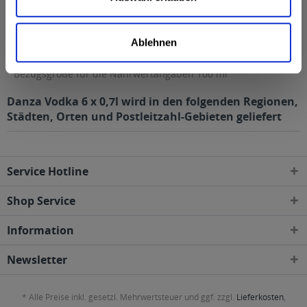
Eiweiß
0 g
Salz
0 g
Ablehnen
Anmerkung: Sofern nicht anders angegeben, ist die
Bezugsgröße für die Nährwertangaben 100 ml
Danza Vodka 6 x 0,7l wird in den folgenden Regionen,
Städten, Orten und Postleitzahl-Gebieten geliefert
Service Hotline
Shop Service
Information
Newsletter
* Alle Preise inkl. gesetzl. Mehrwertsteuer und ggf. zzgl.
Lieferkosten
,