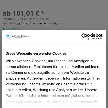
ab 101,01 € *
Inhalt:
4.2 Liter (24,05 € * / 1 Liter)
inkl. MwSt.
ggf. zzgl. Erschwerniszuschlag
Vorrätig
In den
Warenkorb
Diese Webseite verwendet Cookies
Artikel-Nr.:
24140
Verfügbar in:
Wir verwenden Cookies, um Inhalte und Anzeigen zu
personalisieren, Funktionen für soziale Medien anbieten
Beschreibung
zu können und die Zugriffe auf unsere Website zu
mehr
analysieren. Außerdem geben wir Informationen zu Ihrer
"Danza Vodka 6 x 0,7l"
Verwendung unserer Website an unsere Partner für
soziale Medien, Werbung und Analysen weiter. Unsere
Flaschengröße:
0,7 - 0,75 l
Partner führen diese Informationen möglicherweise mit
weiteren Daten zusammen, die Sie ihnen bereitgestellt
Fragen zum Artikel?
haben oder die sie im Rahmen Ihrer Nutzung der Dienste