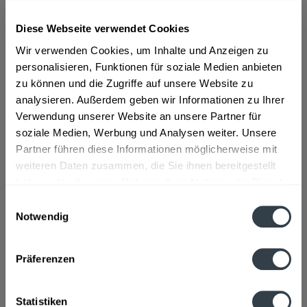
Diese Webseite verwendet Cookies
ab 14,78 € *
Wir verwenden Cookies, um Inhalte und Anzeigen zu
Inhalt:
1 Liter
inkl. MwSt.
ggf. zzgl. Erschwerniszuschlag
personalisieren, Funktionen für soziale Medien anbieten
Vorrätig
zu können und die Zugriffe auf unsere Website zu
analysieren. Außerdem geben wir Informationen zu Ihrer
Verwendung unserer Website an unsere Partner für
In den
Warenkorb
soziale Medien, Werbung und Analysen weiter. Unsere
Partner führen diese Informationen möglicherweise mit
Artikel-Nr.:
12958
weiteren Daten zusammen, die Sie ihnen bereitgestellt
Verfügbar in:
haben oder die sie im Rahmen Ihrer Nutzung der Dienste
Beschreibung
gesammelt haben.
Einwilligungsauswahl
mehr
Notwendig
Datenschutzbestimmungen
"Eristoff Wodka 1l"
Präferenzen
Flaschengröße:
1 - 1,5 l
Fragen zum Artikel?
Statistiken