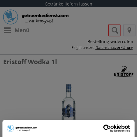
Getränke liefern lassen
Menü
Bestellung widerrufen
Es gilt unsere
Datenschutzerklärung
Eristoff Wodka 1l