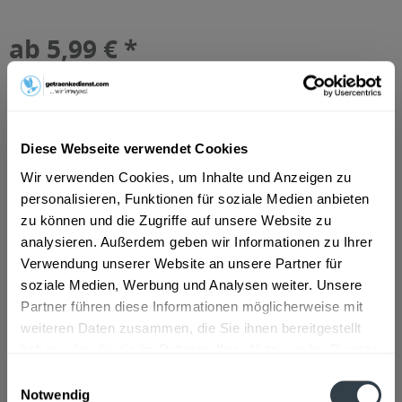
ab 5,99 € *
Inhalt:
6 Liter (1,00 € * / 1 Liter)
inkl. MwSt.
ggf. zzgl. Erschwerniszuschlag
Vorrätig
MEHRWEG
Diese Webseite verwendet Cookies
+2,40 € Pfand
Wir verwenden Cookies, um Inhalte und Anzeigen zu
personalisieren, Funktionen für soziale Medien anbieten
In den
Warenkorb
zu können und die Zugriffe auf unsere Website zu
analysieren. Außerdem geben wir Informationen zu Ihrer
Artikel-Nr.:
36371
Verwendung unserer Website an unsere Partner für
Verfügbar in:
soziale Medien, Werbung und Analysen weiter. Unsere
Frankfurt am Main
,
Rastatt
,
Ginsheim-Gustavsburg
Partner führen diese Informationen möglicherweise mit
weiteren Daten zusammen, die Sie ihnen bereitgestellt
Beschreibung
haben oder die sie im Rahmen Ihrer Nutzung der Dienste
,.
mehr
gesammelt haben.
Einwilligungsauswahl
Notwendig