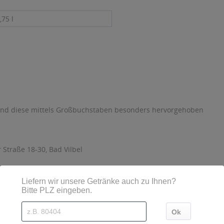
,75 l
sind diese mittels Großbuchstaben besonders hervorgehoben
Straße 18-30, Bad Vilbel