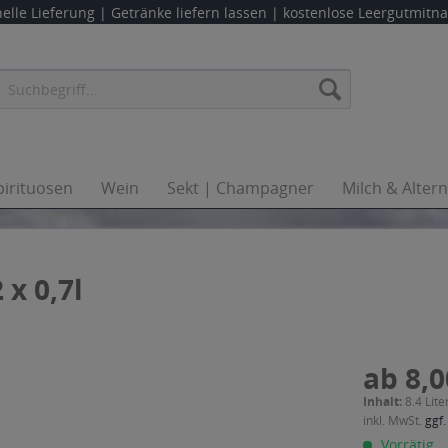
elle Lieferung |
Getränke liefern lassen
| kostenlose Leergutmit
pirituosen
Wein
Sekt | Champagner
Milch & Alter
 x 0,7l
ab 8,0
Inhalt:
8.4 Lite
inkl. MwSt.
ggf.
Vorrätig