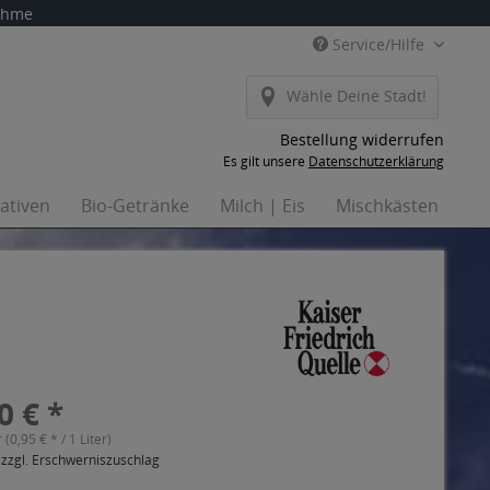
nahme
Service/Hilfe
Wähle Deine Stadt!
Bestellung widerrufen
Es gilt unsere
Datenschutzerklärung
nativen
Bio-Getränke
Milch | Eis
Mischkästen
Ha
0 € *
r (0,95 € * / 1 Liter)
 zzgl. Erschwerniszuschlag