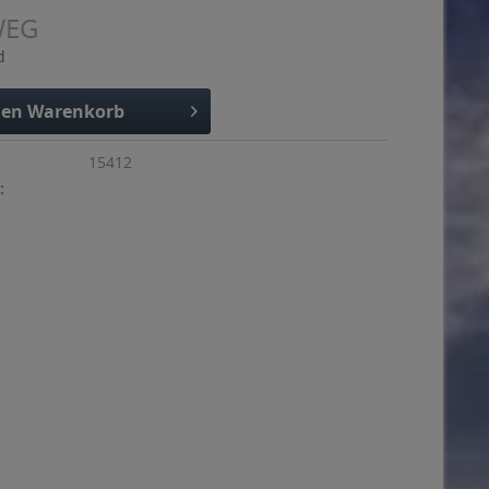
WEG
d
den
Warenkorb
15412
: