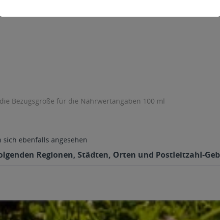
 die Bezugsgröße für die Nährwertangaben 100 ml
sich ebenfalls angesehen
 folgenden Regionen, Städten, Orten und Postleitzahl-Geb