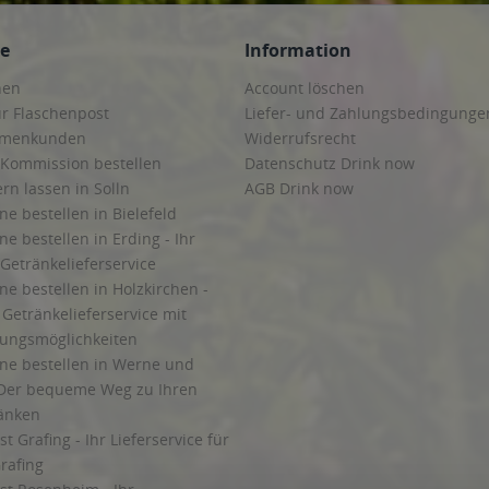
ce
Information
hen
Account löschen
ur Flaschenpost
Liefer- und Zahlungsbedingunge
irmenkunden
Widerrufsrecht
 Kommission bestellen
Datenschutz Drink now
ern lassen in Solln
AGB Drink now
ne bestellen in Bielefeld
ne bestellen in Erding - Ihr
Getränkelieferservice
ne bestellen in Holzkirchen -
Getränkelieferservice mit
lungsmöglichkeiten
ine bestellen in Werne und
Der bequeme Weg zu Ihren
ränken
t Grafing - Ihr Lieferservice für
rafing