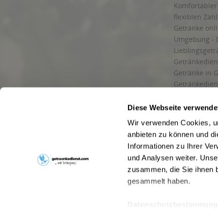
Komfortabler 
flexiblen Zah
Getränke onl
Umgebung - 
Lieblingsget
Getränkediens
Getränke in G
Getränkedien
zuverlässige
und Umgebu
Diese Webseite verwende
Getränkeliefe
Wir verwenden Cookies, um
Liefergebiet
anbieten zu können und di
Lieferservice
Informationen zu Ihrer Ve
Wir liefern G
und Analysen weiter. Unse
Kontakt
zusammen, die Sie ihnen b
Newsletter
gesammelt haben.
Datenschutzbestimmung
* Alle Pre