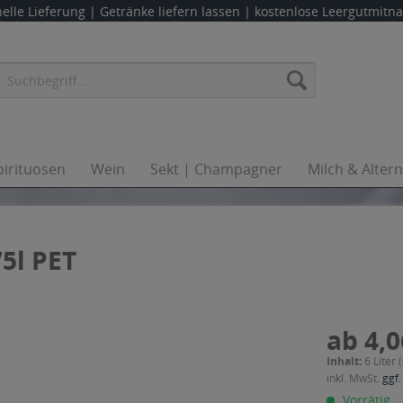
elle Lieferung |
Getränke liefern lassen
| kostenlose Leergutmit
pirituosen
Wein
Sekt | Champagner
Milch & Alter
75l PET
ab 4,0
Inhalt:
6 Liter 
inkl. MwSt.
ggf.
Vorrätig