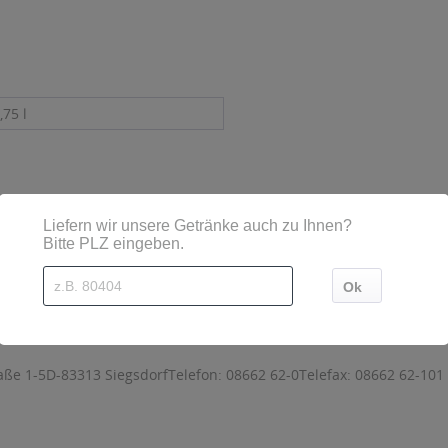
,75 l
sind diese mittels Großbuchstaben besonders hervorgehoben
ße 1-5D-83313 SiegsdorfTelefon: 08662 62-0Telefax: 08662 62-101