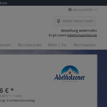
nahme
Service/Hilfe
Wähle Deine Stadt!
Bestellung widerrufen
Es gilt unsere
Datenschutzerklärung
nativen
Bio-Getränke
Milch | Eis
Mischkästen
Ha
6 € *
(0,68 € * / 1 Liter)
 zzgl. Erschwerniszuschlag