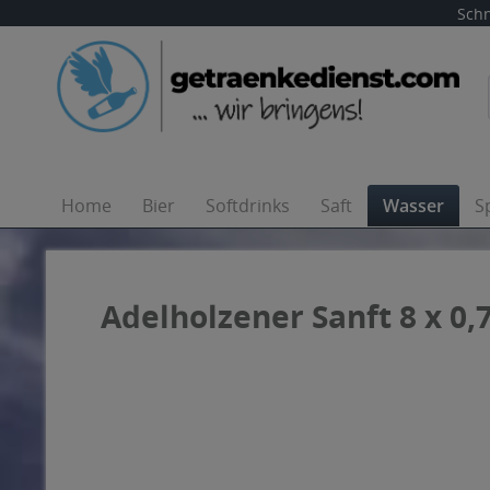
Schn
Home
Bier
Softdrinks
Saft
Wasser
S
Adelholzener Sanft 8 x 0,