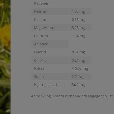
Kationen
Natrium
1,35 mg
Kalium
0,13 mg
Magnesium
3,28 mg
Calcium
7,04 mg
Anionen
Fluorid
0,02 mg
Chlorid
0,21 mg
Nitrat
< 0,03 mg
Sulfat
2,7 mg
Hydrogencarbonat
34,2 mg
Anmerkung: Sofern nicht anders angegeben, ist