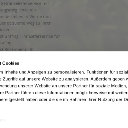
Getränkelieferservice mit
lungsmöglichkeiten
ine bestellen in Werne und
Der bequeme Weg zu Ihren
ränken
t Grafing - Ihr Lieferservice für
rafing
st Rosenheim - Ihr
r Getränkeservice in Rosenheim
ng
t Cookies
rung in Starnberg
 Inhalte und Anzeigen zu personalisieren, Funktionen für sozia
e Zugriffe auf unsere Website zu analysieren. Außerdem geben w
 für Getränke
rwendung unserer Website an unsere Partner für soziale Medien
etränke
re Partner führen diese Informationen möglicherweise mit weite
ereitgestellt haben oder die sie im Rahmen Ihrer Nutzung der D
en
ise inkl. gesetzl. Mehrwertsteuer und ggf. zzgl.
Lieferkosten
, wenn nicht anders b