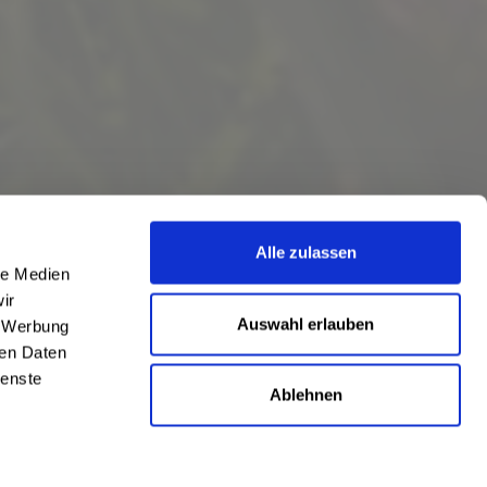
Alle zulassen
le Medien
ir
Auswahl erlauben
, Werbung
ren Daten
ienste
Ablehnen
eschrieben