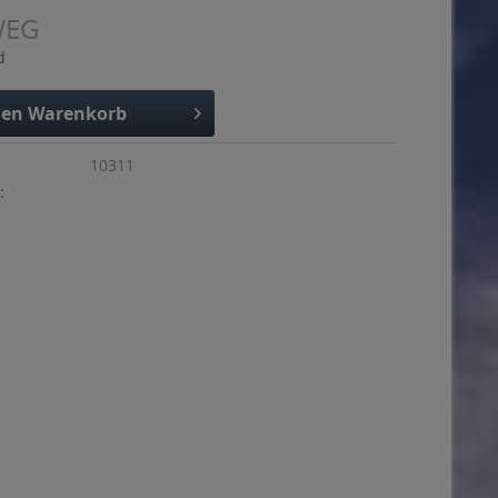
WEG
d
den
Warenkorb
10311
: