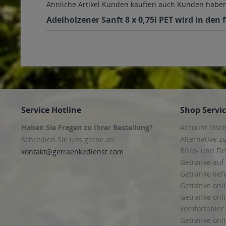
Ähnliche Artikel
Kunden kauften auch
Kunden haben 
Adelholzener Sanft 8 x 0,75l PET wird in den
Service Hotline
Shop Servi
Haben Sie Fragen zu Ihrer Bestellung?
Account lösc
Alternative z
Schreiben Sie uns gerne an
Büro- und F
kontakt@getraenkedienst.com
Getränke auf
Getränke lief
Getränke onli
Getränke onli
komfortabler 
Getränke onli