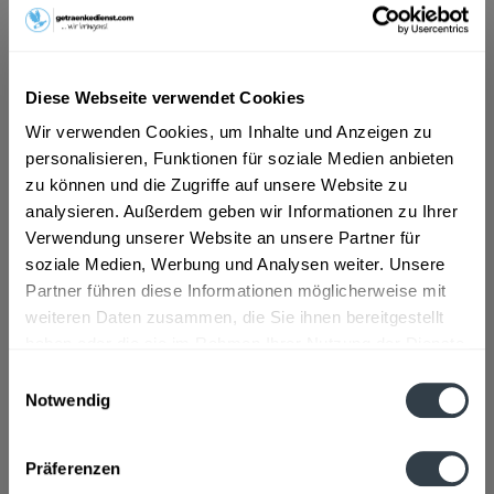
ab 5,69 € *
Inhalt:
9 Liter (0,63 € * / 1 Liter)
Diese Webseite verwendet Cookies
inkl. MwSt.
ggf. zzgl. Erschwerniszuschlag
Vorrätig
Wir verwenden Cookies, um Inhalte und Anzeigen zu
MEHRWEG
personalisieren, Funktionen für soziale Medien anbieten
zu können und die Zugriffe auf unsere Website zu
+3,93 € Pfand
analysieren. Außerdem geben wir Informationen zu Ihrer
Verwendung unserer Website an unsere Partner für
In den
Warenkorb
soziale Medien, Werbung und Analysen weiter. Unsere
Partner führen diese Informationen möglicherweise mit
Artikel-Nr.:
21237
weiteren Daten zusammen, die Sie ihnen bereitgestellt
Verfügbar in:
haben oder die sie im Rahmen Ihrer Nutzung der Dienste
gesammelt haben.
Beschreibung
Einwilligungsauswahl
mehr
Notwendig
Datenschutzbestimmungen
"Ahrtal Quelle Medium 12 x 0,75l"
Präferenzen