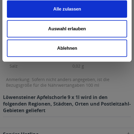
Brennwert
25 kcal / 105 kJ
Alle zulassen
Fett
0 g
davon gesättigte Fettsäuren
0 g
Auswahl erlauben
Kohlenhydrate
5,6 g
davon Zucker
5,6 g
Ablehnen
Eiweiß
0 g
Salz
0,02 g
Anmerkung: Sofern nicht anders angegeben, ist die
Bezugsgröße für die Nährwertangaben 100 ml
Löwensteiner Apfelschorle 9 x 1l wird in den
folgenden Regionen, Städten, Orten und Postleitzahl-
Gebieten geliefert