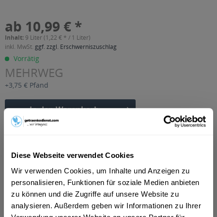
ab 10,99 € *
Inhalt:
9 Liter (1,22 € * / 1 Liter)
inkl. MwSt.
ggf. zzgl. Erschwerniszuschlag
Vorrätig
MEHRWEG
+3,75 € Pfand
In den
Warenkorb
Artikel-Nr.:
29702
Verfügbar in:
Diese Webseite verwendet Cookies
Beschreibung
Wir verwenden Cookies, um Inhalte und Anzeigen zu
mehr
personalisieren, Funktionen für soziale Medien anbieten
"Löwensteiner Apfelschorle 9 x 1l"
zu können und die Zugriffe auf unsere Website zu
analysieren. Außerdem geben wir Informationen zu Ihrer