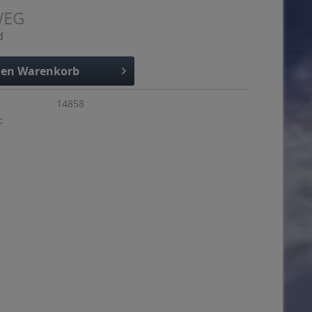
WEG
d
den
Warenkorb
14858
: