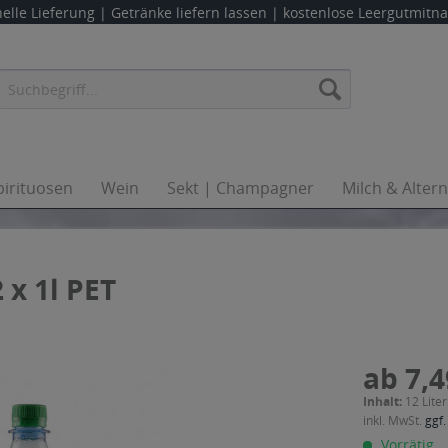
elle Lieferung |
Getränke liefern lassen
| kostenlose Leergutmit
pirituosen
Wein
Sekt | Champagner
Milch & Alter
x 1l PET
ab 7,4
Inhalt:
12 Liter
inkl. MwSt.
ggf.
Vorrätig