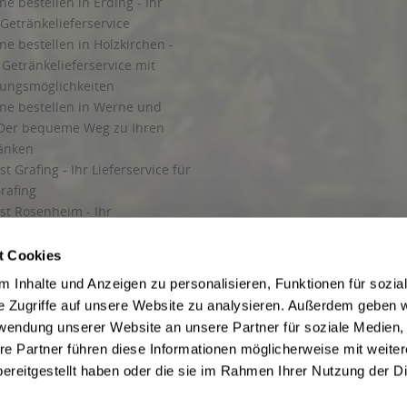
ne bestellen in Erding - Ihr
Getränkelieferservice
ne bestellen in Holzkirchen -
Getränkelieferservice mit
lungsmöglichkeiten
ine bestellen in Werne und
Der bequeme Weg zu Ihren
ränken
t Grafing - Ihr Lieferservice für
rafing
st Rosenheim - Ihr
r Getränkeservice in Rosenheim
ng
t Cookies
rung in Starnberg
 Inhalte und Anzeigen zu personalisieren, Funktionen für sozia
e Zugriffe auf unsere Website zu analysieren. Außerdem geben w
 für Getränke
rwendung unserer Website an unsere Partner für soziale Medien
etränke
re Partner führen diese Informationen möglicherweise mit weite
ereitgestellt haben oder die sie im Rahmen Ihrer Nutzung der D