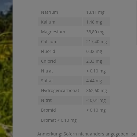
Natrium
13,11 mg
Kalium
1,48 mg
Magnesium
33,80 mg
Calcium
217,40 mg
Fluorid
0,32 mg
Chlorid
2,33 mg
Nitrat
< 0,10 mg
Sulfat
4,44 mg
Hydrogencarbonat
862,60 mg
Nitrit
< 0,01 mg
Bromid
< 0,10 mg
Bromat < 0,10 mg
Anmerkung: Sofern nicht anders angegeben, ist