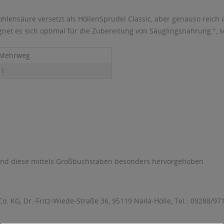
ohlensäure versetzt als HöllenSprudel Classic, aber genauso reic
et es sich optimal für die Zubereitung von Säuglingsnahrung.", so
 Mehrweg
 l
sind diese mittels Großbuchstaben besonders hervorgehoben
. KG, Dr.-Fritz-Wiede-Straße 36, 95119 Naila-Hölle, Tel.: 09288/97