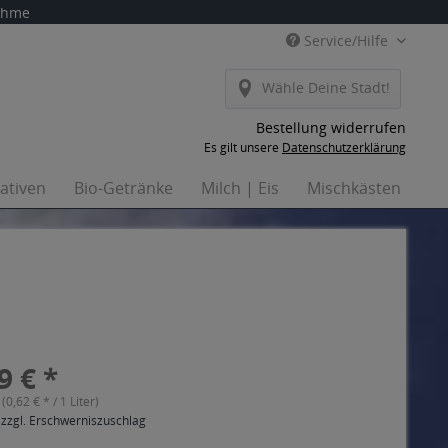
nahme
Service/Hilfe
Wähle Deine Stadt!
Bestellung widerrufen
Es gilt unsere
Datenschutzerklärung
nativen
Bio-Getränke
Milch | Eis
Mischkästen
Ha
9 € *
 (0,62 € * / 1 Liter)
 zzgl. Erschwerniszuschlag