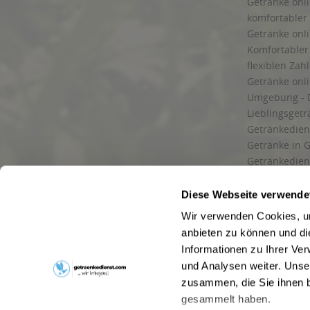
Getränke onli
komfortabler 
Getränke onli
Komfortabler 
flexiblen Zah
Getränke onl
Umgebung - 
Lieblingsget
Getränkediens
Getränke in G
Getränkedien
zuverlässige
und Umgebu
Diese Webseite verwende
Getränkeliefe
Wir verwenden Cookies, um
Liefergebiet
anbieten zu können und di
Lieferservice
Informationen zu Ihrer Ve
Wir liefern G
und Analysen weiter. Unse
Kontakt
zusammen, die Sie ihnen b
Newsletter
gesammelt haben.