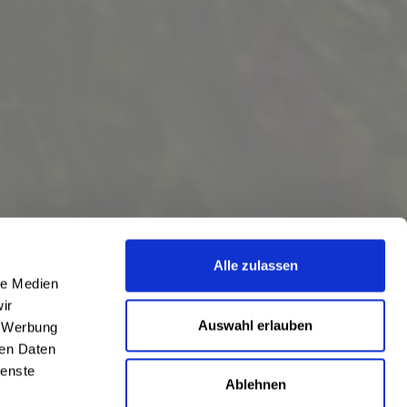
Alle zulassen
le Medien
ir
Auswahl erlauben
, Werbung
ren Daten
ienste
Ablehnen