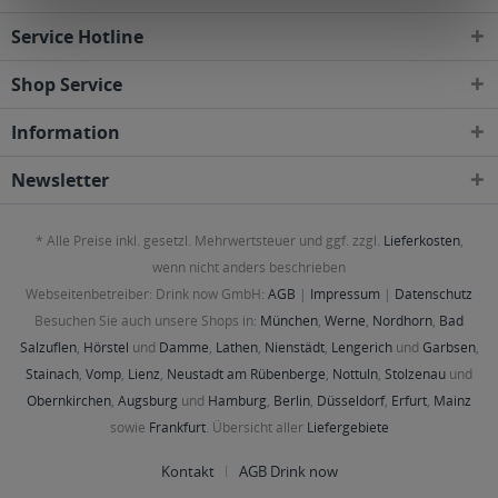
Service Hotline
Shop Service
Information
Newsletter
* Alle Preise inkl. gesetzl. Mehrwertsteuer und ggf. zzgl.
Lieferkosten
,
wenn nicht anders beschrieben
Webseitenbetreiber: Drink now GmbH:
AGB
|
Impressum
|
Datenschutz
Besuchen Sie auch unsere Shops in:
München
,
Werne
,
Nordhorn
,
Bad
Salzuflen
,
Hörstel
und
Damme
,
Lathen
,
Nienstädt
,
Lengerich
und
Garbsen
,
Stainach
,
Vomp
,
Lienz
,
Neustadt am Rübenberge
,
Nottuln
,
Stolzenau
und
Obernkirchen
,
Augsburg
und
Hamburg
,
Berlin
,
Düsseldorf
,
Erfurt
,
Mainz
sowie
Frankfurt
. Übersicht aller
Liefergebiete
Kontakt
AGB Drink now