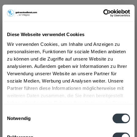
ab 7,69 € *
Inhalt:
10 Liter (0,77 € * / 1 Liter)
Diese Webseite verwendet Cookies
inkl. MwSt.
ggf. zzgl. Erschwerniszuschlag
Vorrätig
Wir verwenden Cookies, um Inhalte und Anzeigen zu
MEHRWEG
personalisieren, Funktionen für soziale Medien anbieten
zu können und die Zugriffe auf unsere Website zu
+6,50 € Pfand
analysieren. Außerdem geben wir Informationen zu Ihrer
Verwendung unserer Website an unsere Partner für
In den
Warenkorb
soziale Medien, Werbung und Analysen weiter. Unsere
Partner führen diese Informationen möglicherweise mit
Artikel-Nr.:
33251
weiteren Daten zusammen, die Sie ihnen bereitgestellt
Verfügbar in:
haben oder die sie im Rahmen Ihrer Nutzung der Dienste
gesammelt haben.
Beschreibung
Einwilligungsauswahl
mehr
Notwendig
Datenschutzbestimmungen
"Silberbrunnen Saurer Sprudel medium 20 x
0,5l"