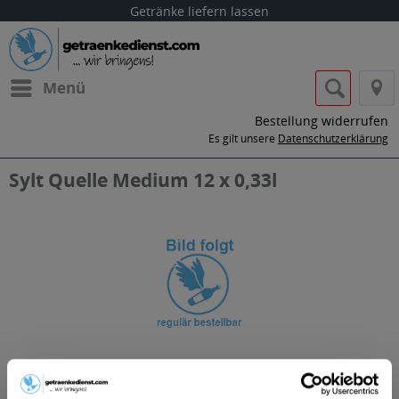
Getränke liefern lassen
Menü
Bestellung widerrufen
Es gilt unsere
Datenschutzerklärung
Sylt Quelle Medium 12 x 0,33l