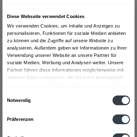
ab 12,29 € *
Diese Webseite verwendet Cookies
Inhalt:
3.96 Liter (3,10 € * / 1 Liter)
Wir verwenden Cookies, um Inhalte und Anzeigen zu
inkl. MwSt.
ggf. zzgl. Erschwerniszuschlag
personalisieren, Funktionen für soziale Medien anbieten
Vorrätig
zu können und die Zugriffe auf unsere Website zu
MEHRWEG
analysieren. Außerdem geben wir Informationen zu Ihrer
+3,30 € Pfand
Verwendung unserer Website an unsere Partner für
soziale Medien, Werbung und Analysen weiter. Unsere
In den
Warenkorb
Partner führen diese Informationen möglicherweise mit
weiteren Daten zusammen, die Sie ihnen bereitgestellt
Artikel-Nr.:
33944
haben oder die sie im Rahmen Ihrer Nutzung der Dienste
Verfügbar in:
gesammelt haben.
Einwilligungsauswahl
Notwendig
Datenschutzbestimmungen
Beschreibung
mehr
Präferenzen
Zutaten und Allergene