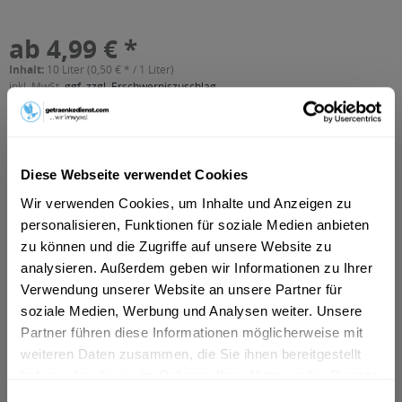
ab 4,99 € *
Inhalt:
10 Liter (0,50 € * / 1 Liter)
inkl. MwSt.
ggf. zzgl. Erschwerniszuschlag
Vorrätig
MEHRWEG
+3,10 € Pfand
Diese Webseite verwendet Cookies
In den
Warenkorb
Wir verwenden Cookies, um Inhalte und Anzeigen zu
personalisieren, Funktionen für soziale Medien anbieten
zu können und die Zugriffe auf unsere Website zu
Artikel-Nr.:
21277
analysieren. Außerdem geben wir Informationen zu Ihrer
Verfügbar in:
München
,
Augsburg
,
Rosenheim
,
Freising
,
Dachau
,
Germering
,
Verwendung unserer Website an unsere Partner für
Fürstenfeldbruck
,
Erding
,
Friedberg
,
Landsberg am Lech
,
soziale Medien, Werbung und Analysen weiter. Unsere
Unterschleißheim
,
Königsbrunn
,
Olching
,
Geretsried
,
Partner führen diese Informationen möglicherweise mit
Unterhaching
,
Starnberg
,
Vaterstetten
,
Gersthofen
,
Neusäß
,
weiteren Daten zusammen, die Sie ihnen bereitgestellt
Karlsfeld
haben oder die sie im Rahmen Ihrer Nutzung der Dienste
Beschreibung
gesammelt haben.