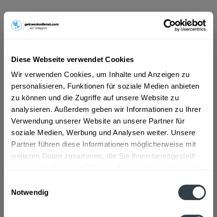
ab 101,01 € *
Inhalt:
12 Liter (8,42 € * / 1 Liter)
inkl. MwSt.
ggf. zzgl. Erschwerniszuschlag
Vorrätig
Diese Webseite verwendet Cookies
MEHRWEG
Wir verwenden Cookies, um Inhalte und Anzeigen zu
+4,50 € Pfand
personalisieren, Funktionen für soziale Medien anbieten
zu können und die Zugriffe auf unsere Website zu
In den
Warenkorb
analysieren. Außerdem geben wir Informationen zu Ihrer
Verwendung unserer Website an unsere Partner für
soziale Medien, Werbung und Analysen weiter. Unsere
Artikel-Nr.:
14792
Partner führen diese Informationen möglicherweise mit
Verfügbar in:
weiteren Daten zusammen, die Sie ihnen bereitgestellt
Beschreibung
haben oder die sie im Rahmen Ihrer Nutzung der Dienste
mehr
gesammelt haben.
Einwilligungsauswahl
Notwendig
"Grüneberg Quelle Classic 12 x 1l PETCycle"
Datenschutzbestimmungen