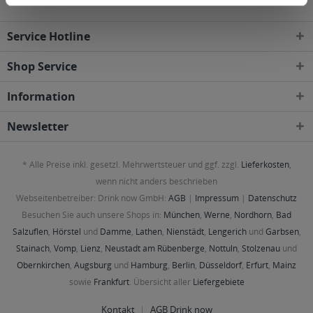
Service Hotline
Shop Service
Information
Newsletter
* Alle Preise inkl. gesetzl. Mehrwertsteuer und ggf. zzgl.
Lieferkosten
,
wenn nicht anders beschrieben
Webseitenbetreiber: Drink now GmbH:
AGB
|
Impressum
|
Datenschutz
Besuchen Sie auch unsere Shops in:
München
,
Werne
,
Nordhorn
,
Bad
Salzuflen
,
Hörstel
und
Damme
,
Lathen
,
Nienstädt
,
Lengerich
und
Garbsen
,
Stainach
,
Vomp
,
Lienz
,
Neustadt am Rübenberge
,
Nottuln
,
Stolzenau
und
Obernkirchen
,
Augsburg
und
Hamburg
,
Berlin
,
Düsseldorf
,
Erfurt
,
Mainz
sowie
Frankfurt
. Übersicht aller
Liefergebiete
Kontakt
AGB Drink now