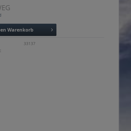
WEG
d
den
Warenkorb
33137
: