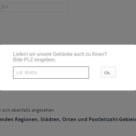
,75 l
etzt
sind diese mittels Großbuchstaben besonders hervorgehoben
brunnen 21-23 55767 Schwollen
sich ebenfalls angesehen
lgenden Regionen, Städten, Orten und Postleitzahl-Gebiete