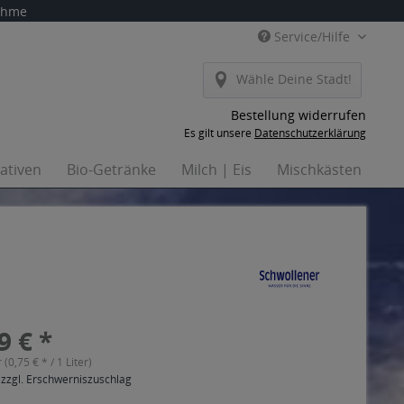
nahme
Service/Hilfe
Wähle Deine Stadt!
Bestellung widerrufen
Es gilt unsere
Datenschutzerklärung
nativen
Bio-Getränke
Milch | Eis
Mischkästen
Ha
9 € *
r (0,75 € * / 1 Liter)
 zzgl. Erschwerniszuschlag