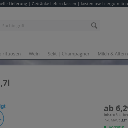
elle Lieferung |
Getränke liefern lassen
| kostenlose Leergutmit
pirituosen
Wein
Sekt | Champagner
Milch & Alter
,7l
ab 6,2
Inhalt:
8.4 Lite
inkl. MwSt.
ggf.
Vorrätig