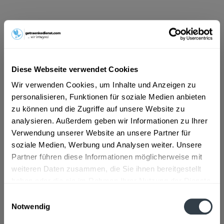
ab 14,69 € *
Inhalt:
10 Liter (1,47 € * / 1 Liter)
inkl. MwSt.
ggf. zzgl. Erschwerniszuschlag
Vorrätig
Diese Webseite verwendet Cookies
MEHRWEG
Wir verwenden Cookies, um Inhalte und Anzeigen zu
+3,10 € Pfand
personalisieren, Funktionen für soziale Medien anbieten
zu können und die Zugriffe auf unsere Website zu
In den
Warenkorb
analysieren. Außerdem geben wir Informationen zu Ihrer
Verwendung unserer Website an unsere Partner für
Artikel-Nr.:
35126
soziale Medien, Werbung und Analysen weiter. Unsere
Verfügbar in:
Partner führen diese Informationen möglicherweise mit
weiteren Daten zusammen, die Sie ihnen bereitgestellt
Beschreibung
mehr
haben oder die sie im Rahmen Ihrer Nutzung der Dienste
gesammelt haben.
Einwilligungsauswahl
"Wolters Märzen 20 x 0,5l"
Notwendig
Flaschengröße:
0,5 l
Datenschutzbestimmungen