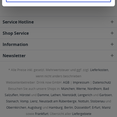
geliefert
Service Hotline
Shop Service
Information
Newsletter
* Alle Preise inkl. gesetzl. Mehrwertsteuer und ggf. zzgl.
Lieferkosten
,
wenn nicht anders beschrieben
Webseitenbetreiber: Drink now GmbH:
AGB
|
Impressum
|
Datenschutz
Besuchen Sie auch unsere Shops in:
München
,
Werne
,
Nordhorn
,
Bad
Salzuflen
,
Hörstel
und
Damme
,
Lathen
,
Nienstädt
,
Lengerich
und
Garbsen
,
Stainach
,
Vomp
,
Lienz
,
Neustadt am Rübenberge
,
Nottuln
,
Stolzenau
und
Obernkirchen
,
Augsburg
und
Hamburg
,
Berlin
,
Düsseldorf
,
Erfurt
,
Mainz
sowie
Frankfurt
. Übersicht aller
Liefergebiete