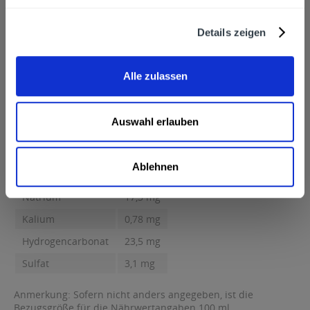
mittels Großbuchstaben besonders hervorgehoben
Hersteller
Details zeigen
Sodenthaler Mineralbrunnen, Sodentalstraße 20, 63834
Sulzbach am Main
mehr
Sodenthaler Mineralbrunnen, Sodentalstraße 20, 63834
Alle zulassen
Sulzbach am Main
Nährwertangaben
Calcium 21,8 mg Magnesium 5,6 mg Natrium 17,3 mg Kalium
Auswahl erlauben
0,78 mg...
mehr
Calcium
21,8 mg
Ablehnen
Magnesium
5,6 mg
Natrium
17,3 mg
Kalium
0,78 mg
Hydrogencarbonat
23,5 mg
Sulfat
3,1 mg
Anmerkung: Sofern nicht anders angegeben, ist die
Bezugsgröße für die Nährwertangaben 100 ml