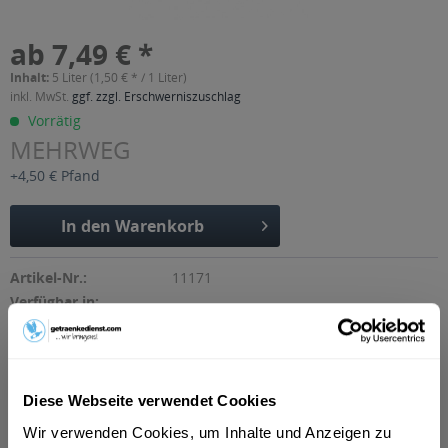
ab 7,49 € *
Inhalt:
5 Liter (1,50 € * / 1 Liter)
inkl. MwSt.
ggf. zzgl. Erschwerniszuschlag
Vorrätig
MEHRWEG
+4,50 € Pfand
In den
Warenkorb
Artikel-Nr.:
11171
Verfügbar in:
Beschreibung
"Die Sodenthaler GOURMET Linie ist mehr als eine Augenweide
auf jeder Tafel: Geschöpft aus der...
mehr
Diese Webseite verwendet Cookies
"Sodenthaler Gourmet spritzig 20 x 0,25l"
Wir verwenden Cookies, um Inhalte und Anzeigen zu