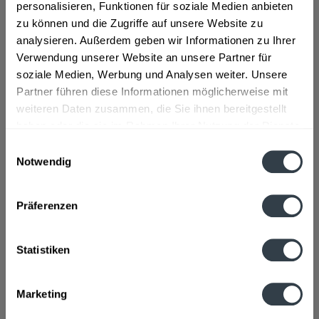
"Die Sodenthaler GOURMET Linie ist mehr als eine
personalisieren, Funktionen für soziale Medien anbieten
Augenweide auf jeder Tafel: Geschöpft aus der Andreas-
zu können und die Zugriffe auf unsere Website zu
Quelle, bietet sie mit ihrer ausgewogenen Mineralisierung
analysieren. Außerdem geben wir Informationen zu Ihrer
das Wertvollste aus dem Naturpark Spessart  und natürlich
Verwendung unserer Website an unsere Partner für
einen erfrischenden Geschmack, der besonders
soziale Medien, Werbung und Analysen weiter. Unsere
harmonischen zu Speisen, Wein und Kaffee passt." so der
Partner führen diese Informationen möglicherweise mit
Hersteller.
weiteren Daten zusammen, die Sie ihnen bereitgestellt
haben oder die sie im Rahmen Ihrer Nutzung der Dienste
Material:
Glas - Mehrweg
gesammelt haben.
Einwilligungsauswahl
Flaschengröße:
0,2 - 0,33 l
Notwendig
Datenschutzbestimmungen
Fragen zum Artikel?
Weitere Artikel von Sodenthaler
Präferenzen
Zutaten und Allergene
Natürliches Sodenthaler Mineralwasser mit spritzigem
Kohlensäuregehalt
mehr
Statistiken
Natürliches Sodenthaler Mineralwasser mit spritzigem
Kohlensäuregehalt
Marketing
Anmerkung: Sofern Allergene vorhanden sind, sind diese