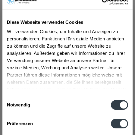
ab 6,19 € *
Diese Webseite verwendet Cookies
Inhalt:
8.4 Liter (0,74 € * / 1 Liter)
Wir verwenden Cookies, um Inhalte und Anzeigen zu
inkl. MwSt.
ggf. zzgl. Erschwerniszuschlag
personalisieren, Funktionen für soziale Medien anbieten
Vorrätig
zu können und die Zugriffe auf unsere Website zu
MEHRWEG
analysieren. Außerdem geben wir Informationen zu Ihrer
+3,30 € Pfand
Verwendung unserer Website an unsere Partner für
soziale Medien, Werbung und Analysen weiter. Unsere
In den
Warenkorb
Partner führen diese Informationen möglicherweise mit
weiteren Daten zusammen, die Sie ihnen bereitgestellt
haben oder die sie im Rahmen Ihrer Nutzung der Dienste
Artikel-Nr.:
33831
gesammelt haben.
Verfügbar in:
Einwilligungsauswahl
Notwendig
Datenschutzbestimmungen
Beschreibung
mehr
Präferenzen