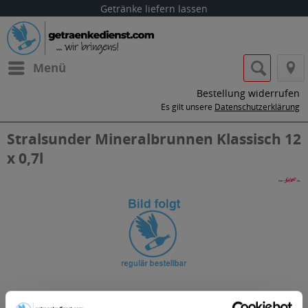
Getränke liefern lassen
Menü
Bestellung widerrufen
Es gilt unsere
Datenschutzerklärung
Stralsunder Mineralbrunnen Klassisch 12
x 0,7l