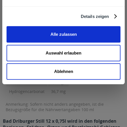
Natrium 0,71 mg Kalium 0,24 mg Magnesium 3,36 mg Calcium
8,17 mg Chlorid 0,8...
mehr
Details zeigen
Natrium
0,71 mg
Kalium
0,24 mg
Alle zulassen
Magnesium
3,36 mg
Calcium
8,17 mg
Auswahl erlauben
Chlorid
0,8 mg
Nitrat
0,03 mg
Ablehnen
Sulfat
5,3 mg
Sulfat
5,3 mg
Hydrogencarbonat
36,7 mg
Anmerkung: Sofern nicht anders angegeben, ist die
Bezugsgröße für die Nährwertangaben 100 ml
Bad Driburger Still 12 x 0,75l wird in den folgenden