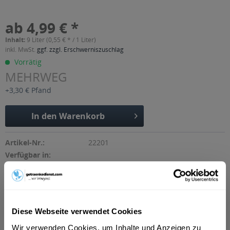
ab 4,99 € *
Inhalt:
9 Liter (0,55 € * / 1 Liter)
inkl. MwSt.
ggf. zzgl. Erschwerniszuschlag
Vorrätig
MEHRWEG
+3,30 € Pfand
In den
Warenkorb
Artikel-Nr.:
22201
Verfügbar in:
Bielefeld
,
Detmold
,
Herford
,
Bad Salzuflen
,
Ibbenbüren
,
Bad
Oeynhausen
,
Bünde
,
Lemgo
,
Löhne
,
Emsdetten
,
Lage
,
Steinfurt
,
Hörstel
,
Hiddenhausen
,
Hopsten
,
Kirchlengern
,
Leopoldshöhe
,
Mettingen
,
Oerlinghausen
,
Recke
Diese Webseite verwendet Cookies
Beschreibung
mehr
Wir verwenden Cookies, um Inhalte und Anzeigen zu