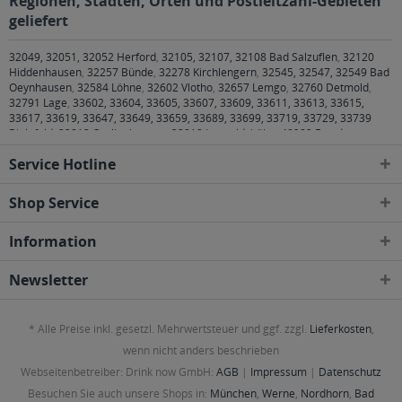
Regionen, Städten, Orten und Postleitzahl-Gebieten
geliefert
32049, 32051, 32052 Herford
,
32105, 32107, 32108 Bad Salzuflen
,
32120
Hiddenhausen
,
32257 Bünde
,
32278 Kirchlengern
,
32545, 32547, 32549 Bad
Oeynhausen
,
32584 Löhne
,
32602 Vlotho
,
32657 Lemgo
,
32760 Detmold
,
32791 Lage
,
33602, 33604, 33605, 33607, 33609, 33611, 33613, 33615,
33617, 33619, 33647, 33649, 33659, 33689, 33699, 33719, 33729, 33739
Bielefeld
,
33813 Oerlinghausen
,
33818 Leopoldshöhe
,
48282 Emsdetten
,
48369 Saerbeck
,
48477 Hörstel
,
48496 Hopsten
,
48565 Steinfurt
,
49477,
Service Hotline
49479 Ibbenbüren
,
49492 Westerkappeln
,
49497 Mettingen
,
49509 Recke
Shop Service
Information
Newsletter
* Alle Preise inkl. gesetzl. Mehrwertsteuer und ggf. zzgl.
Lieferkosten
,
wenn nicht anders beschrieben
Webseitenbetreiber: Drink now GmbH:
AGB
|
Impressum
|
Datenschutz
Besuchen Sie auch unsere Shops in:
München
,
Werne
,
Nordhorn
,
Bad