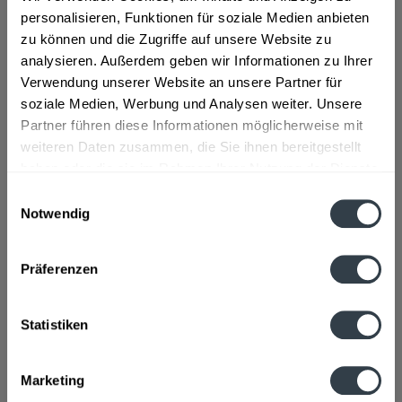
personalisieren, Funktionen für soziale Medien anbieten
"Bad Driburger Still 12 x 0,75l"
zu können und die Zugriffe auf unsere Website zu
analysieren. Außerdem geben wir Informationen zu Ihrer
Material:
Glas - Mehrweg
Verwendung unserer Website an unsere Partner für
Flaschengröße:
0,7 - 0,75 l
soziale Medien, Werbung und Analysen weiter. Unsere
Partner führen diese Informationen möglicherweise mit
Fragen zum Artikel?
Weitere Artikel von Bad Driburger
weiteren Daten zusammen, die Sie ihnen bereitgestellt
haben oder die sie im Rahmen Ihrer Nutzung der Dienste
Zutaten und Allergene
Natürliches Mineralwasser ohne Kohlensäure
mehr
gesammelt haben.
Einwilligungsauswahl
Notwendig
Natürliches Mineralwasser ohne Kohlensäure
Datenschutzbestimmungen
Anmerkung: Sofern Allergene vorhanden sind, sind diese
mittels Großbuchstaben besonders hervorgehoben
Präferenzen
Hersteller
Bad Driburger Naturparkquellen, Gräfin-Margarete-Allee 1, Bad
Statistiken
Driburg
mehr
Bad Driburger Naturparkquellen, Gräfin-Margarete-Allee 1,
Bad Driburg
Marketing
Nährwertangaben