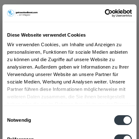
ab 12,39 € *
Inhalt:
6 Liter (2,07 € * / 1 Liter)
inkl. MwSt.
ggf. zzgl. Erschwerniszuschlag
Diese Webseite verwendet Cookies
Vorrätig
MEHRWEG
Wir verwenden Cookies, um Inhalte und Anzeigen zu
personalisieren, Funktionen für soziale Medien anbieten
+2,86 € Pfand
zu können und die Zugriffe auf unsere Website zu
analysieren. Außerdem geben wir Informationen zu Ihrer
In den
Warenkorb
Verwendung unserer Website an unsere Partner für
soziale Medien, Werbung und Analysen weiter. Unsere
Artikel-Nr.:
29931
Partner führen diese Informationen möglicherweise mit
Verfügbar in:
weiteren Daten zusammen, die Sie ihnen bereitgestellt
haben oder die sie im Rahmen Ihrer Nutzung der Dienste
Beschreibung
gesammelt haben.
Einwilligungsauswahl
mehr
Notwendig
Datenschutzbestimmungen
Zutaten und Allergene