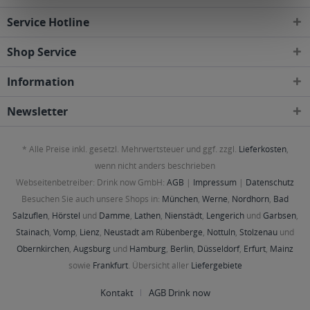
Service Hotline
Shop Service
Information
Newsletter
* Alle Preise inkl. gesetzl. Mehrwertsteuer und ggf. zzgl.
Lieferkosten
,
wenn nicht anders beschrieben
Webseitenbetreiber: Drink now GmbH:
AGB
|
Impressum
|
Datenschutz
Besuchen Sie auch unsere Shops in:
München
,
Werne
,
Nordhorn
,
Bad
Salzuflen
,
Hörstel
und
Damme
,
Lathen
,
Nienstädt
,
Lengerich
und
Garbsen
,
Stainach
,
Vomp
,
Lienz
,
Neustadt am Rübenberge
,
Nottuln
,
Stolzenau
und
Obernkirchen
,
Augsburg
und
Hamburg
,
Berlin
,
Düsseldorf
,
Erfurt
,
Mainz
sowie
Frankfurt
. Übersicht aller
Liefergebiete
Kontakt
AGB Drink now