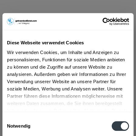
ab 3,49 € *
Inhalt:
12 Liter (0,29 € * / 1 Liter)
inkl. MwSt.
ggf. zzgl. Erschwerniszuschlag
Vorrätig
Diese Webseite verwendet Cookies
MEHRWEG
Wir verwenden Cookies, um Inhalte und Anzeigen zu
+4,50 € Pfand
personalisieren, Funktionen für soziale Medien anbieten
zu können und die Zugriffe auf unsere Website zu
In den
Warenkorb
analysieren. Außerdem geben wir Informationen zu Ihrer
Verwendung unserer Website an unsere Partner für
Artikel-Nr.:
21042
soziale Medien, Werbung und Analysen weiter. Unsere
Verfügbar in:
Partner führen diese Informationen möglicherweise mit
München
,
Rosenheim
,
Freising
,
Dachau
,
Germering
,
Erding
,
Unterschleißheim
,
Olching
,
Geretsried
,
Unterhaching
,
weiteren Daten zusammen, die Sie ihnen bereitgestellt
Starnberg
,
Vaterstetten
,
Karlsfeld
,
Ottobrunn
,
Puchheim
,
Haar
,
haben oder die sie im Rahmen Ihrer Nutzung der Dienste
Gauting
,
Neufahrn bei Freising
,
Andechs
,
Anzing
gesammelt haben.
Einwilligungsauswahl
Notwendig
Beschreibung
Datenschutzbestimmungen