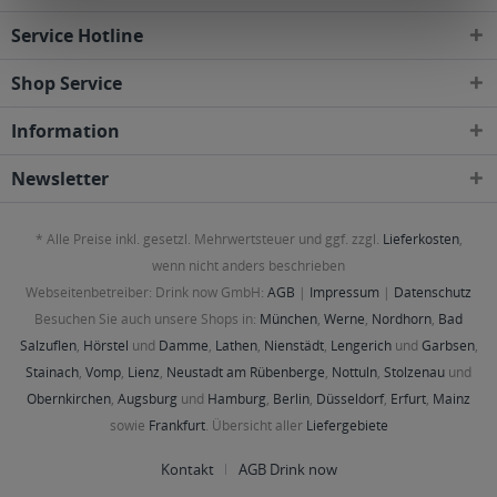
Service Hotline
Shop Service
Information
Newsletter
* Alle Preise inkl. gesetzl. Mehrwertsteuer und ggf. zzgl.
Lieferkosten
,
wenn nicht anders beschrieben
Webseitenbetreiber: Drink now GmbH:
AGB
|
Impressum
|
Datenschutz
Besuchen Sie auch unsere Shops in:
München
,
Werne
,
Nordhorn
,
Bad
Salzuflen
,
Hörstel
und
Damme
,
Lathen
,
Nienstädt
,
Lengerich
und
Garbsen
,
Stainach
,
Vomp
,
Lienz
,
Neustadt am Rübenberge
,
Nottuln
,
Stolzenau
und
Obernkirchen
,
Augsburg
und
Hamburg
,
Berlin
,
Düsseldorf
,
Erfurt
,
Mainz
sowie
Frankfurt
. Übersicht aller
Liefergebiete
Kontakt
AGB Drink now