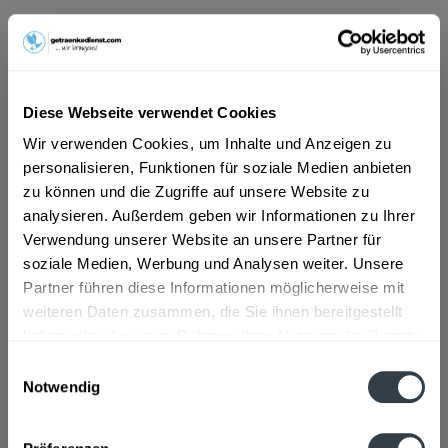
ab 8,42 € *
Inhalt:
9 Liter (0,94 € * / 1 Liter)
inkl. MwSt.
ggf. zzgl. Erschwerniszuschlag
Diese Webseite verwendet Cookies
Vorrätig
MEHRWEG
Wir verwenden Cookies, um Inhalte und Anzeigen zu
personalisieren, Funktionen für soziale Medien anbieten
+6,48 € Pfand
zu können und die Zugriffe auf unsere Website zu
analysieren. Außerdem geben wir Informationen zu Ihrer
In den
Warenkorb
Verwendung unserer Website an unsere Partner für
soziale Medien, Werbung und Analysen weiter. Unsere
Artikel-Nr.:
38225
Partner führen diese Informationen möglicherweise mit
Verfügbar in:
weiteren Daten zusammen, die Sie ihnen bereitgestellt
haben oder die sie im Rahmen Ihrer Nutzung der Dienste
Beschreibung
gesammelt haben.
Einwilligungsauswahl
mehr
Notwendig
Datenschutzbestimmungen
Zutaten und Allergene