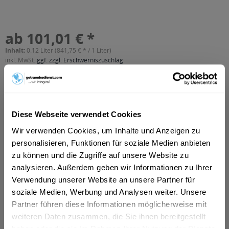
ab 101,01 € *
Inhalt:
0.12 Liter (841,75 € * / 1 Liter)
inkl. MwSt.
ggf. zzgl. Erschwerniszuschlag
Vorrätig
In den
Warenkorb
Diese Webseite verwendet Cookies
Artikel-Nr.:
28388
Wir verwenden Cookies, um Inhalte und Anzeigen zu
Verfügbar in:
personalisieren, Funktionen für soziale Medien anbieten
zu können und die Zugriffe auf unsere Website zu
Beschreibung
analysieren. Außerdem geben wir Informationen zu Ihrer
mehr
Verwendung unserer Website an unsere Partner für
"Kleiner Feigling American Ice Tea 6 x 0,02l"
soziale Medien, Werbung und Analysen weiter. Unsere
Partner führen diese Informationen möglicherweise mit
Flaschengröße:
< 0,2 l
weiteren Daten zusammen, die Sie ihnen bereitgestellt
haben oder die sie im Rahmen Ihrer Nutzung der Dienste