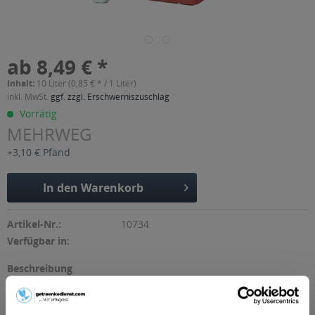
ab 8,49 € *
Inhalt:
10 Liter (0,85 € * / 1 Liter)
inkl. MwSt.
ggf. zzgl. Erschwerniszuschlag
Vorrätig
MEHRWEG
+3,10 € Pfand
In den
Warenkorb
Artikel-Nr.:
10734
Verfügbar in:
Beschreibung
"Seit 1867 erfrischen wir München mit unseren Getränken.
Zeit, diese Tradition mit frischen...
mehr