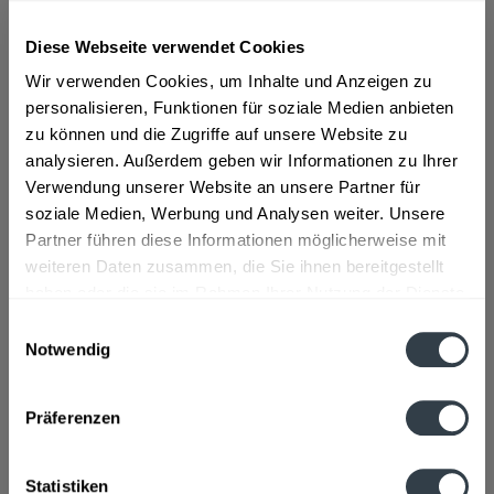
"Pachmayr Mineralwasser still 20 x 0,5l Glas"
"Seit 1867 erfrischen wir München mit unseren Getränken.
Diese Webseite verwendet Cookies
Wir verwenden Cookies, um Inhalte und Anzeigen zu
Zeit, diese Tradition mit frischen Etiketten hervorzuheben.
personalisieren, Funktionen für soziale Medien anbieten
Die neu gestalteten Etiketten sind zusammengesetzt aus
zu können und die Zugriffe auf unsere Website zu
fast 150 Jahren Firmengeschichte. Erleben Sie Pachmayr
analysieren. Außerdem geben wir Informationen zu Ihrer
Geschichte mit jedem Schluck!
Verwendung unserer Website an unsere Partner für
Zu den bekannten Geschmacksrichtungen Orange, Zitrone,
soziale Medien, Werbung und Analysen weiter. Unsere
Colamix und Apfelschorle gesellen sich ab sofort neu die
Partner führen diese Informationen möglicherweise mit
PaLi Cola und die PaLi trübe Apfelschorle." so der Hersteller.
weiteren Daten zusammen, die Sie ihnen bereitgestellt
haben oder die sie im Rahmen Ihrer Nutzung der Dienste
Material:
Glas - Mehrweg
gesammelt haben.
Einwilligungsauswahl
Flaschengröße:
0,5 l
Notwendig
Datenschutzbestimmungen
Fragen zum Artikel?
Weitere Artikel von Pachmayr Pali
Präferenzen
Zutaten und Allergene
Natürliches Mineralwasser
mehr
Statistiken
Natürliches Mineralwasser