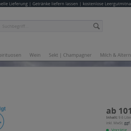
elle Lieferung |
Getränke liefern lassen
| kostenlose Leergutmit
pirituosen
Wein
Sekt | Champagner
Milch & Alter
ab 101
Inhalt:
9.6 Lite
inkl. MwSt.
ggf.
Vorrätig