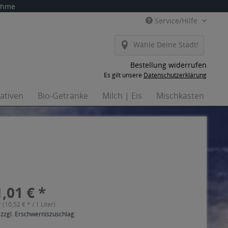
nahme
Service/Hilfe
Wähle Deine Stadt!
Bestellung widerrufen
Es gilt unsere
Datenschutzerklärung
nativen
Bio-Getränke
Milch | Eis
Mischkästen
Ha
,01 € *
r (10,52 € * / 1 Liter)
 zzgl. Erschwerniszuschlag