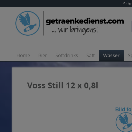
Schn
Home
Bier
Softdrinks
Saft
Wasser
S
Voss Still 12 x 0,8l