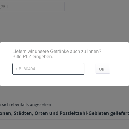
,75 l
sind diese mittels Großbuchstaben besonders hervorgehoben
g
sich ebenfalls angesehen
gionen, Städten, Orten und Postleitzahl-Gebieten geliefer