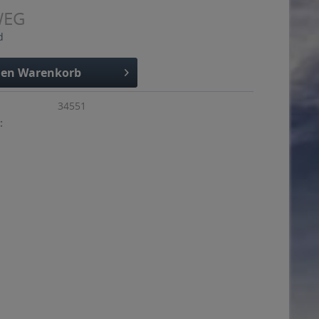
WEG
d
den
Warenkorb
34551
: