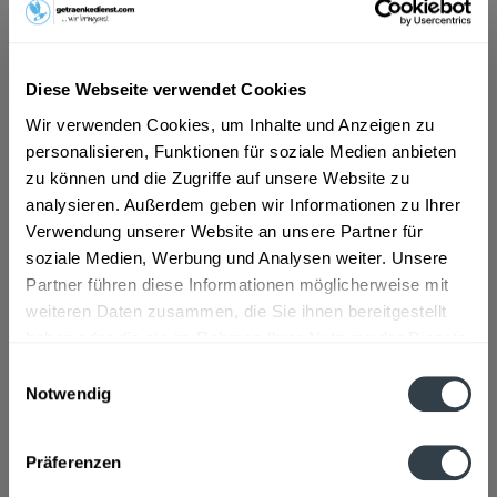
ab 6,29 € *
Inhalt:
8.4 Liter (0,75 € * / 1 Liter)
Diese Webseite verwendet Cookies
inkl. MwSt.
ggf. zzgl. Erschwerniszuschlag
Wir verwenden Cookies, um Inhalte und Anzeigen zu
Vorrätig
personalisieren, Funktionen für soziale Medien anbieten
MEHRWEG
zu können und die Zugriffe auf unsere Website zu
+3,93 € Pfand
analysieren. Außerdem geben wir Informationen zu Ihrer
Verwendung unserer Website an unsere Partner für
In den
Warenkorb
soziale Medien, Werbung und Analysen weiter. Unsere
Partner führen diese Informationen möglicherweise mit
Artikel-Nr.:
33324
weiteren Daten zusammen, die Sie ihnen bereitgestellt
Verfügbar in:
haben oder die sie im Rahmen Ihrer Nutzung der Dienste
gesammelt haben.
Einwilligungsauswahl
Beschreibung
Notwendig
mehr
Datenschutzbestimmungen
"Sinziger Naturell 12 x 0,7l"
Präferenzen
Flaschengröße:
0,7 - 0,75 l