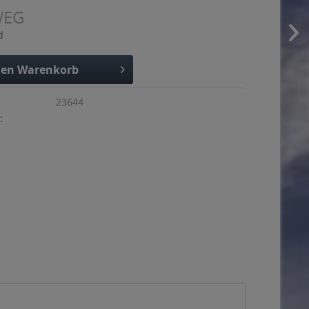
WEG
d
den
Warenkorb
23644
: