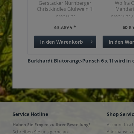
Gerstacker Nürnberger
Wolfra 
Christkindles Glühwein 1l
Mandari
Inhalt
1 Liter
Inhalt
6 Liter
(1
ab 3,99 € *
ab 9,
In den
Warenkorb
In den
War
Burkhardt Blutorange-Punsch 6 x 1l wird in 
Service Hotline
Shop Servi
Haben Sie Fragen zu Ihrer Bestellung?
Account lösc
Alternative z
Schreiben Sie uns gerne an