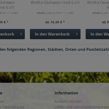
Glühwein
Wolfra Glühwein rosé 6 x1l
Wolfra Feu
ne 6 x1l
6
,67 € * / 1 Liter)
Inhalt
6 Liter
(2,75 € * / 1 Liter)
Inhalt
6 Liter
99 € *
ab 16,49 € *
ab 9
enkorb
In den
Warenkorb
In den
Wa
den folgenden Regionen, Städten, Orten und Postleitzahl
ce
Information
hen
Account löschen
ur Flaschenpost
Liefer- und Zahlungsbedingunge