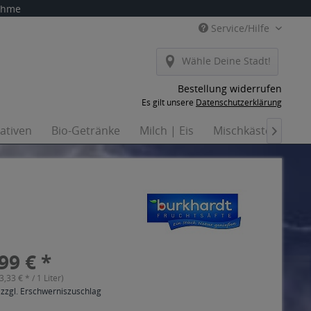
nahme
Service/Hilfe
Wähle Deine Stadt!
Bestellung widerrufen
Es gilt unsere
Datenschutzerklärung
nativen
Bio-Getränke
Milch | Eis
Mischkästen
Ha

99 € *
(3,33 € * / 1 Liter)
 zzgl. Erschwerniszuschlag