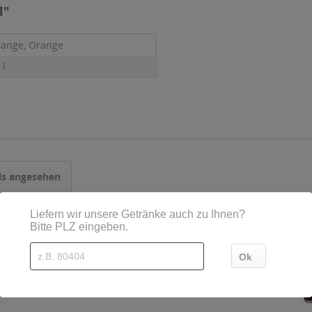
l"
range, Orange
 l
ls angesehen