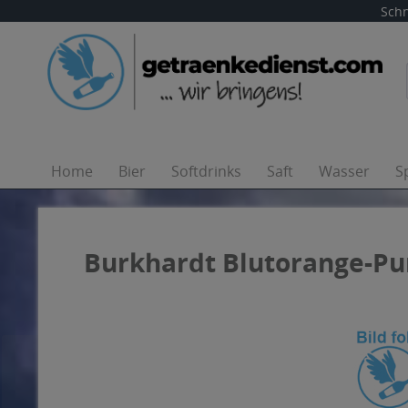
Schn
Home
Bier
Softdrinks
Saft
Wasser
S
Burkhardt Blutorange-Pun