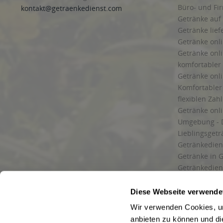
Büro- und F
kontakt@getraenkedienst.com
Getränke auf
Getränke lief
Getränke onli
Getränke onli
komfortabler 
Getränke onli
Komfortabler 
flexiblen Zah
Getränke onl
Umgebung - 
Lieblingsget
Getränkediens
Getränke in G
Getränkedien
zuverlässige
und Umgebu
Diese Webseite verwende
Getränkeliefe
Wir verwenden Cookies, um
Liefergebiet
anbieten zu können und di