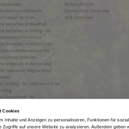
irmenkunden
Widerrufsrecht
 Kommission bestellen
Datenschutz Drink now
ern lassen in Solln
AGB Drink now
ne bestellen in Bielefeld
ne bestellen in Erding - Ihr
Getränkelieferservice
ne bestellen in Holzkirchen -
Getränkelieferservice mit
lungsmöglichkeiten
ine bestellen in Werne und
Der bequeme Weg zu Ihren
ränken
t Grafing - Ihr Lieferservice für
rafing
st Rosenheim - Ihr
r Getränkeservice in Rosenheim
ng
t Cookies
rung in Starnberg
 Inhalte und Anzeigen zu personalisieren, Funktionen für sozia
e Zugriffe auf unsere Website zu analysieren. Außerdem geben w