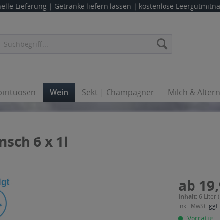
elle Lieferung |
Getränke liefern lassen
| kostenlose Leergutmit
pirituosen
Wein
Sekt | Champagner
Milch & Alter
sch 6 x 1l
ab 19,
Inhalt:
6 Liter 
inkl. MwSt.
ggf.
Vorrätig