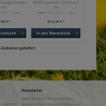
erzangenbowle
Wolfra weisser Glühfein 6
 x1l
x1l
(1,67 € * / 1 Liter)
Inhalt
6 Liter
(1,58 € * / 1 Liter)
,99 € *
ab 9,49 € *
renkorb
In den
Warenkorb
-Gebieten geliefert
Newsletter
Abonnieren Sie den kostenlosen
n allgemein
getraenkedienst.com-Newsletter und