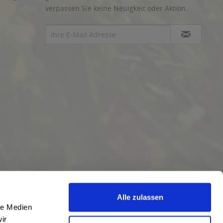
verpassen Sie keine Neuigkeit oder Aktion.
Alle zulassen
le Medien
ir