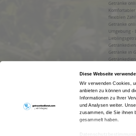
Getränke onli
Komfortabler 
flexiblen Zah
Getränke onl
Umgebung - 
Lieblingsget
Getränkediens
Getränke in G
Getränkedien
zuverlässige
und Umgebu
Diese Webseite verwende
Getränkeliefe
Wir verwenden Cookies, um
Liefergebiet
anbieten zu können und di
Lieferservice
Informationen zu Ihrer Ve
Wir liefern G
und Analysen weiter. Unse
Kontakt
zusammen, die Sie ihnen b
Newsletter
gesammelt haben.
Datenschutzbestimmung