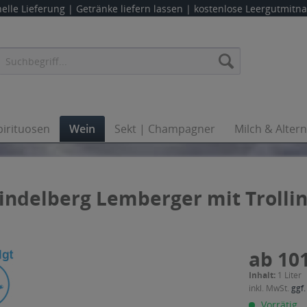
elle Lieferung |
Getränke liefern lassen
| kostenlose Leergutmit
pirituosen
Wein
Sekt | Champagner
Milch & Alter
Lindelberg Lemberger mit Troll
ab 101
Inhalt:
1 Liter
inkl. MwSt.
ggf.
Vorrätig