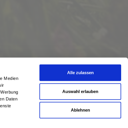
Alle zulassen
le Medien
ir
Auswahl erlauben
, Werbung
ren Daten
ienste
Ablehnen