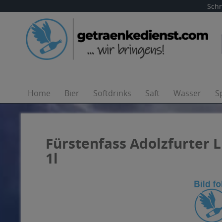
Schn
Home
Bier
Softdrinks
Saft
Wasser
S
Fürstenfass Adolzfurter 
1l