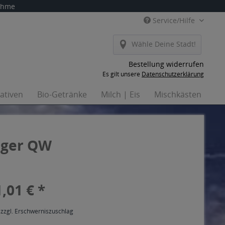
nahme
Service/Hilfe
Wähle Deine Stadt!
Bestellung widerrufen
Es gilt unsere
Datenschutzerklärung
nativen
Bio-Getränke
Milch | Eis
Mischkästen
Ha
inger QW
,01 € *
 zzgl. Erschwerniszuschlag