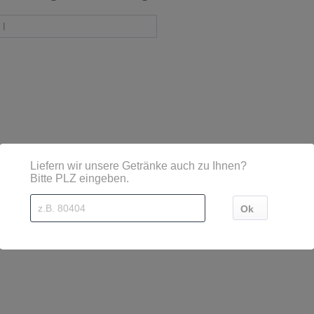
 l
sind diese mittels Großbuchstaben besonders hervorgehoben
 BretzfelAdolzfurt