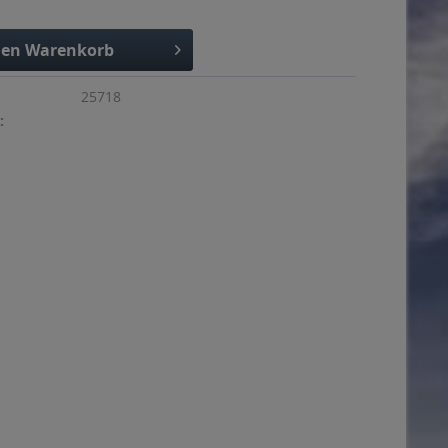
den
Warenkorb
25718
: