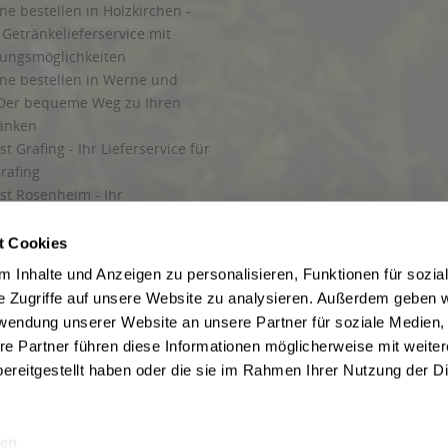
ne bestellen in Holzkirchen -
Getränkelieferservice mit
lungsmöglichkeiten
ine bestellen in Werne und
Der bequeme Weg zu Ihren
ränken
t Grafing - Ihr Lieferservice für
rafing
st Rosenheim - Ihr
r Getränkeservice in Rosenheim
ng
t Cookies
rung in Starnberg
 Inhalte und Anzeigen zu personalisieren, Funktionen für sozia
e Zugriffe auf unsere Website zu analysieren. Außerdem geben w
 für Getränke
rwendung unserer Website an unsere Partner für soziale Medien
etränke
re Partner führen diese Informationen möglicherweise mit weite
ereitgestellt haben oder die sie im Rahmen Ihrer Nutzung der D
en