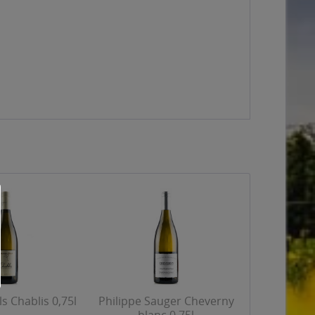
ls Chablis 0,75l
Philippe Sauger Cheverny