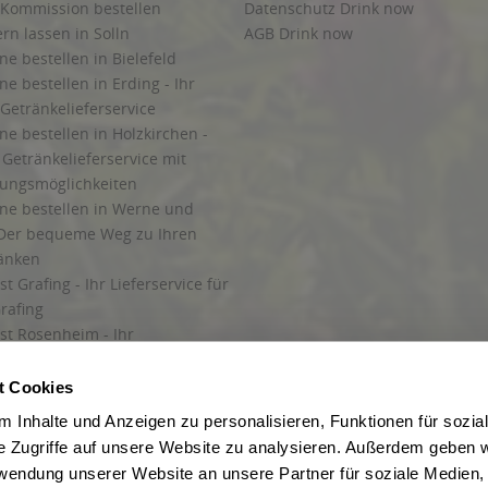
 Kommission bestellen
Datenschutz Drink now
ern lassen in Solln
AGB Drink now
ne bestellen in Bielefeld
ne bestellen in Erding - Ihr
Getränkelieferservice
ne bestellen in Holzkirchen -
Getränkelieferservice mit
lungsmöglichkeiten
ine bestellen in Werne und
Der bequeme Weg zu Ihren
ränken
t Grafing - Ihr Lieferservice für
rafing
st Rosenheim - Ihr
r Getränkeservice in Rosenheim
ng
t Cookies
rung in Starnberg
 Inhalte und Anzeigen zu personalisieren, Funktionen für sozia
e Zugriffe auf unsere Website zu analysieren. Außerdem geben w
 für Getränke
rwendung unserer Website an unsere Partner für soziale Medien
etränke