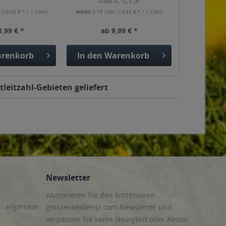
blanc 0,75l
r
(18,65 € * / 1 Liter)
Inhalt
0.75 Liter
(13,32 € * / 1 Liter)
3,99 € *
ab 9,99 € *
renkorb
In den
Warenkorb
leitzahl-Gebieten geliefert
Newsletter
Abonnieren Sie den kostenlosen
n allgemein
getraenkedienst.com-Newsletter und
verpassen Sie keine Neuigkeit oder Aktion.