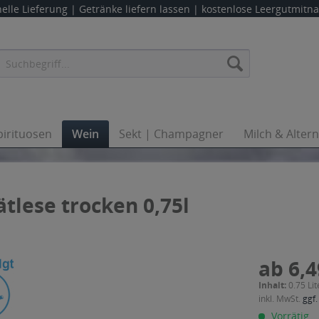
elle Lieferung |
Getränke liefern lassen
| kostenlose Leergutmit
pirituosen
Wein
Sekt | Champagner
Milch & Alter
tlese trocken 0,75l
ab 6,4
Inhalt:
0.75 Lit
inkl. MwSt.
ggf.
Vorrätig