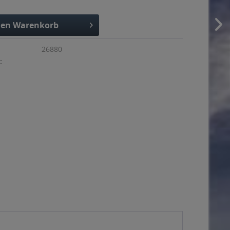
den
Warenkorb
26880
: