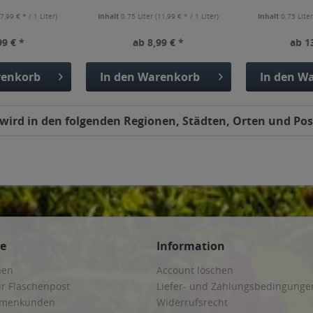
(7,99 € * / 1 Liter)
Inhalt
0.75 Liter
(11,99 € * / 1 Liter)
Inhalt
0.75 Lite
99 € *
ab 8,99 € *
ab 1
enkorb
In den
Warenkorb
In den
Wa
 wird in den folgenden Regionen, Städten, Orten und Post
ce
Information
hen
Account löschen
ur Flaschenpost
Liefer- und Zahlungsbedingunge
irmenkunden
Widerrufsrecht