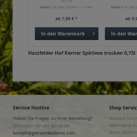
0,75l
Inhalt
0.75 Liter
(10,65 € * / 1 Liter)
Inhalt
0.75 Liter
ab 7,99 € *
ab 5,
In den
Warenkorb
In den
War
Hatzfelder Hof Kerner Spätlese trocken 0,75l
Service Hotline
Shop Servi
Haben Sie Fragen zu Ihrer Bestellung?
Account lösc
Alternative z
Schreiben Sie uns gerne an
Büro- und F
kontakt@getraenkedienst.com