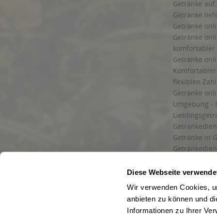
Getränke auf
Getränke lief
Getränke onli
Getränke onli
komfortabler 
Getränke onli
Komfortabler 
flexiblen Zah
Getränke onl
Umgebung - 
Lieblingsget
Getränkediens
Getränke in G
Getränkedien
zuverlässige
und Umgebu
Diese Webseite verwende
Getränkeliefe
Wir verwenden Cookies, um
Liefergebiet
anbieten zu können und di
Lieferservice
Informationen zu Ihrer Ve
Wir liefern G