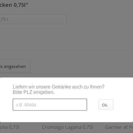
cken 0,75l"
,75 l
ls angesehen
olia 0,75l
Cromalgo Lugana 0,75l
Garnier et Fi