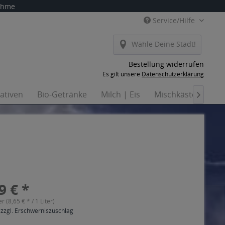
nahme
Service/Hilfe
Wähle Deine Stadt!
Bestellung widerrufen
Es gilt unsere
Datenschutzerklärung
nativen
Bio-Getränke
Milch | Eis
Mischkästen
Ha

9 € *
er (8,65 € * / 1 Liter)
 zzgl. Erschwerniszuschlag