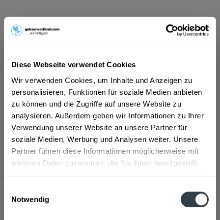
ab 5,89 € *
Inhalt:
0.75 Liter (7,85 € * / 1 Liter)
inkl. MwSt.
ggf. zzgl. Erschwerniszuschlag
Vorrätig
Diese Webseite verwendet Cookies
Wir verwenden Cookies, um Inhalte und Anzeigen zu
In den
Warenkorb
personalisieren, Funktionen für soziale Medien anbieten
zu können und die Zugriffe auf unsere Website zu
Artikel-Nr.:
27274
analysieren. Außerdem geben wir Informationen zu Ihrer
Verfügbar in:
Verwendung unserer Website an unsere Partner für
soziale Medien, Werbung und Analysen weiter. Unsere
Beschreibung
mehr
Partner führen diese Informationen möglicherweise mit
weiteren Daten zusammen, die Sie ihnen bereitgestellt
"Heuchelberg Acolon trocken Qualitätswein
haben oder die sie im Rahmen Ihrer Nutzung der Dienste
0,75l"
gesammelt haben.
Einwilligungsauswahl
Notwendig
Flaschengröße:
0,7 - 0,75 l
Datenschutzbestimmungen