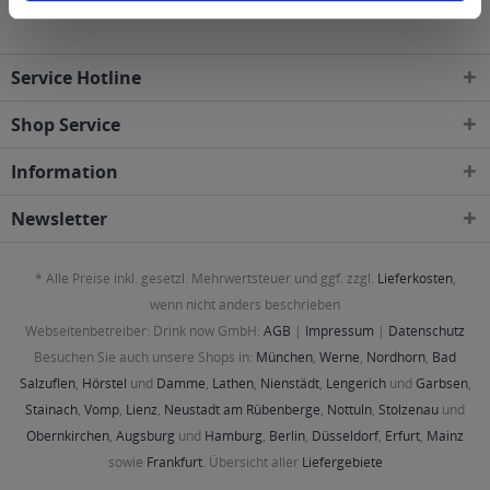
Service Hotline
Shop Service
Information
Newsletter
* Alle Preise inkl. gesetzl. Mehrwertsteuer und ggf. zzgl.
Lieferkosten
,
wenn nicht anders beschrieben
Webseitenbetreiber: Drink now GmbH:
AGB
|
Impressum
|
Datenschutz
Besuchen Sie auch unsere Shops in:
München
,
Werne
,
Nordhorn
,
Bad
Salzuflen
,
Hörstel
und
Damme
,
Lathen
,
Nienstädt
,
Lengerich
und
Garbsen
,
Stainach
,
Vomp
,
Lienz
,
Neustadt am Rübenberge
,
Nottuln
,
Stolzenau
und
Obernkirchen
,
Augsburg
und
Hamburg
,
Berlin
,
Düsseldorf
,
Erfurt
,
Mainz
sowie
Frankfurt
. Übersicht aller
Liefergebiete