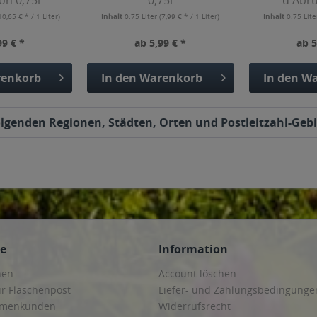
on 0,75l
0,75l
d'Abru
10,65 € * / 1 Liter)
Inhalt
0.75 Liter
(7,99 € * / 1 Liter)
Inhalt
0.75 Lit
99 € *
ab 5,99 € *
ab 5
enkorb
In den
Warenkorb
In den
Wa
 folgenden Regionen, Städten, Orten und Postleitzahl-Gebi
ce
Information
hen
Account löschen
ur Flaschenpost
Liefer- und Zahlungsbedingunge
irmenkunden
Widerrufsrecht