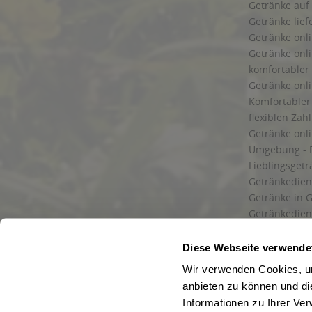
Getränke auf
Getränke lief
Getränke onli
Getränke onli
komfortabler 
Getränke onli
Komfortabler 
flexiblen Zah
Getränke onl
Umgebung - 
Lieblingsget
Getränkediens
Getränke in G
Getränkedien
zuverlässige
und Umgebu
Diese Webseite verwende
Getränkeliefe
Wir verwenden Cookies, um
Liefergebiet
anbieten zu können und di
Lieferservice
Informationen zu Ihrer Ve
Wir liefern G