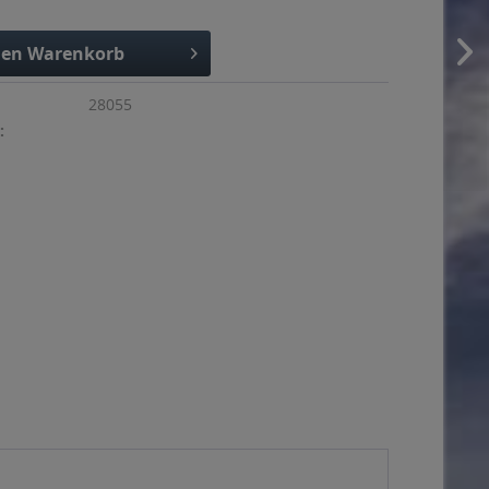
den
Warenkorb
28055
: