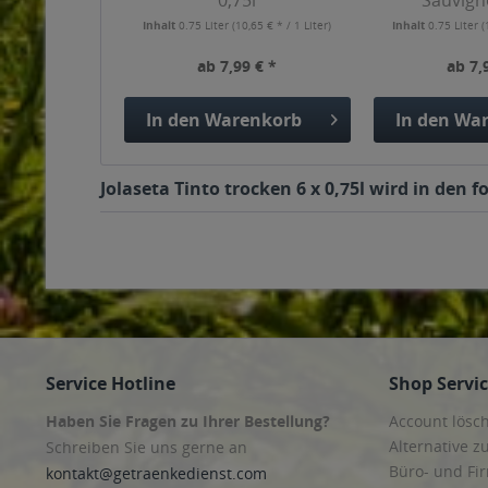
0,75l
Sauvign
Inhalt
0.75 Liter
(10,65 € * / 1 Liter)
Inhalt
0.75 Liter
(
ab 7,99 € *
ab 7,
In den
Warenkorb
In den
War
Jolaseta Tinto trocken 6 x 0,75l wird in den
Service Hotline
Shop Servi
Haben Sie Fragen zu Ihrer Bestellung?
Account lösc
Alternative z
Schreiben Sie uns gerne an
Büro- und F
kontakt@getraenkedienst.com