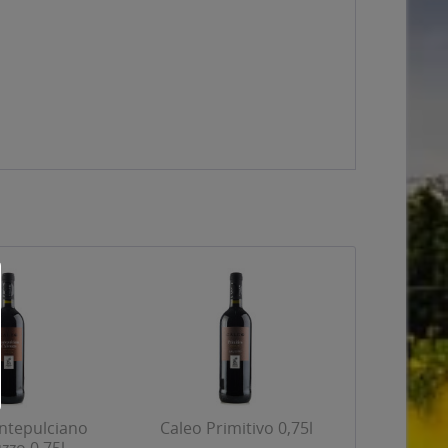
ntepulciano
Caleo Primitivo 0,75l