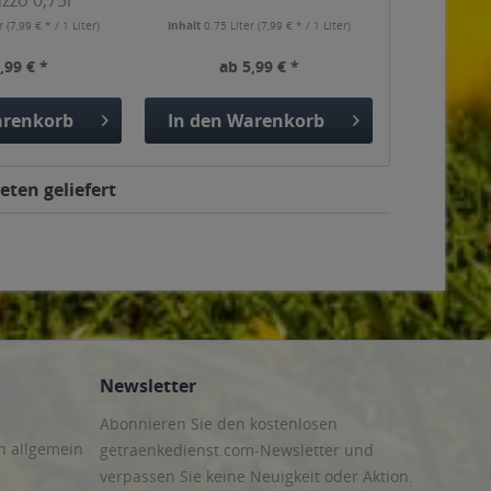
zzo 0,75l
er
(7,99 € * / 1 Liter)
Inhalt
0.75 Liter
(7,99 € * / 1 Liter)
,99 € *
ab 5,99 € *
renkorb
In den
Warenkorb
eten geliefert
Newsletter
Abonnieren Sie den kostenlosen
n allgemein
getraenkedienst.com-Newsletter und
verpassen Sie keine Neuigkeit oder Aktion.