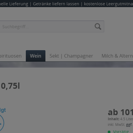
elle Lieferung |
Getränke liefern lassen
| kostenlose Leergutmit
pirituosen
Wein
Sekt | Champagner
Milch & Alter
 0,75l
ab 101
Inhalt:
4.5 Lite
inkl. MwSt.
ggf.
Vorrätig