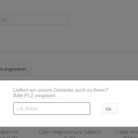
,75 l
ls angesehen
Cabernet
Caleo Negroamaro Salento
Caleo Mo