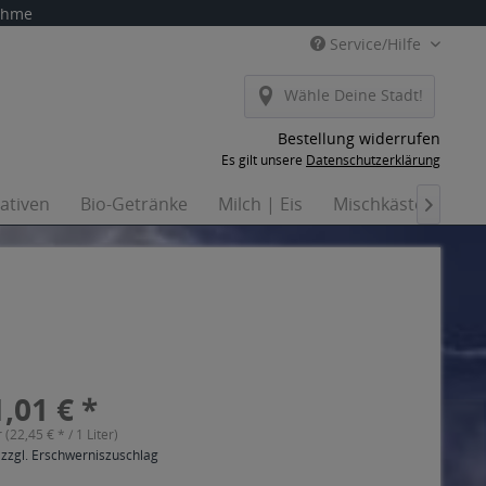
nahme
Service/Hilfe
Wähle Deine Stadt!
Bestellung widerrufen
Es gilt unsere
Datenschutzerklärung
nativen
Bio-Getränke
Milch | Eis
Mischkästen
Ha

,01 € *
r (22,45 € * / 1 Liter)
 zzgl. Erschwerniszuschlag