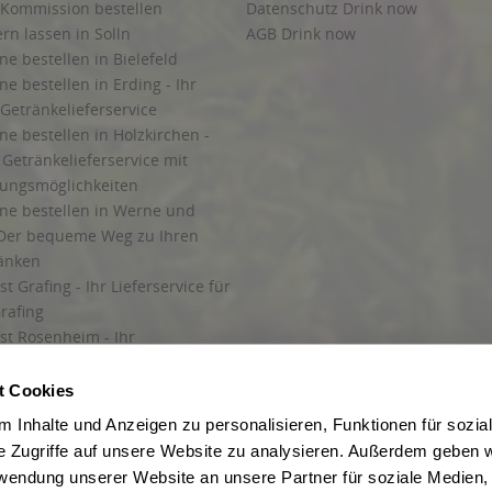
 Kommission bestellen
Datenschutz Drink now
ern lassen in Solln
AGB Drink now
ne bestellen in Bielefeld
ne bestellen in Erding - Ihr
Getränkelieferservice
ne bestellen in Holzkirchen -
Getränkelieferservice mit
lungsmöglichkeiten
ine bestellen in Werne und
Der bequeme Weg zu Ihren
ränken
t Grafing - Ihr Lieferservice für
rafing
st Rosenheim - Ihr
r Getränkeservice in Rosenheim
ng
t Cookies
rung in Starnberg
 Inhalte und Anzeigen zu personalisieren, Funktionen für sozia
e Zugriffe auf unsere Website zu analysieren. Außerdem geben w
 für Getränke
rwendung unserer Website an unsere Partner für soziale Medien
etränke