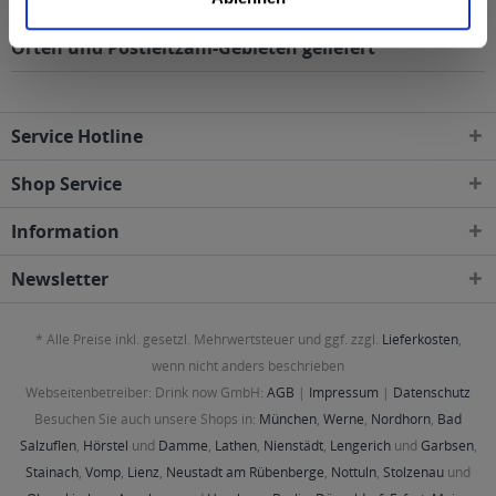
QbA 1l wird in den folgenden Regionen, Städten,
Orten und Postleitzahl-Gebieten geliefert
Service Hotline
Shop Service
Information
Newsletter
* Alle Preise inkl. gesetzl. Mehrwertsteuer und ggf. zzgl.
Lieferkosten
,
wenn nicht anders beschrieben
Webseitenbetreiber: Drink now GmbH:
AGB
|
Impressum
|
Datenschutz
Besuchen Sie auch unsere Shops in:
München
,
Werne
,
Nordhorn
,
Bad
Salzuflen
,
Hörstel
und
Damme
,
Lathen
,
Nienstädt
,
Lengerich
und
Garbsen
,
Stainach
,
Vomp
,
Lienz
,
Neustadt am Rübenberge
,
Nottuln
,
Stolzenau
und