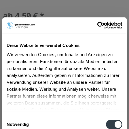
ab 4,59 € *
Inhalt:
1 Liter
inkl. MwSt.
ggf. zzgl. Erschwerniszuschlag
Vorrätig
EINWEG
Diese Webseite verwendet Cookies
+0,05 € Pfand
Wir verwenden Cookies, um Inhalte und Anzeigen zu
personalisieren, Funktionen für soziale Medien anbieten
In den
Warenkorb
zu können und die Zugriffe auf unsere Website zu
analysieren. Außerdem geben wir Informationen zu Ihrer
Artikel-Nr.:
28133
Verwendung unserer Website an unsere Partner für
Verfügbar in:
soziale Medien, Werbung und Analysen weiter. Unsere
Partner führen diese Informationen möglicherweise mit
Beschreibung
weiteren Daten zusammen, die Sie ihnen bereitgestellt
mehr
haben oder die sie im Rahmen Ihrer Nutzung der Dienste
"Kallstadter Kobnert Portugieser Rotwein
gesammelt haben.
Einwilligungsauswahl
halbtrocken QbA 1l"
Notwendig