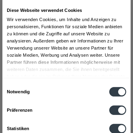
Diese Webseite verwendet Cookies
ab 13,39 € *
Wir verwenden Cookies, um Inhalte und Anzeigen zu
Inhalt:
0.7 Liter (19,13 € * / 1 Liter)
personalisieren, Funktionen für soziale Medien anbieten
inkl. MwSt.
ggf. zzgl. Erschwerniszuschlag
zu können und die Zugriffe auf unsere Website zu
Vorrätig
analysieren. Außerdem geben wir Informationen zu Ihrer
Verwendung unserer Website an unsere Partner für
In den
Warenkorb
soziale Medien, Werbung und Analysen weiter. Unsere
Partner führen diese Informationen möglicherweise mit
Artikel-Nr.:
34183
weiteren Daten zusammen, die Sie ihnen bereitgestellt
Verfügbar in:
haben oder die sie im Rahmen Ihrer Nutzung der Dienste
gesammelt haben.
Beschreibung
Einwilligungsauswahl
mehr
Notwendig
Datenschutzbestimmungen
"Turoa Rum 0,7l"
Präferenzen
Flaschengröße:
0,7 - 0,75 l
Fragen zum Artikel?
Statistiken
Weitere Artikel von Turoa Rum