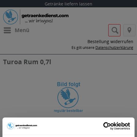
Getränke liefern lassen
Menü
Bestellung widerrufen
Es gilt unsere
Datenschutzerklärung
Turoa Rum 0,7l