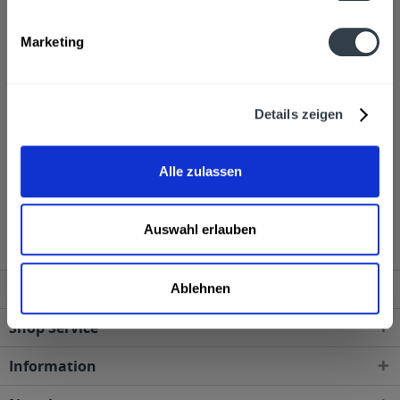
Hersteller
Turoa Rum International GmbH, Glockengießerwall 26, 20095
Marketing
Hamburg
mehr
Turoa Rum International GmbH, Glockengießerwall 26, 20095
Hamburg
Details zeigen
Alkoholgehalt
40,0% vol
mehr
40,0% vol
Alle zulassen
Turoa Rum 0,7l wird in den folgenden Regionen,
Städten, Orten und Postleitzahl-Gebieten geliefert
Auswahl erlauben
Service Hotline
Ablehnen
Shop Service
Information