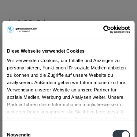
ab 4,29 € *
Inhalt:
1 Liter
inkl. MwSt.
ggf. zzgl. Erschwerniszuschlag
Vorrätig
EINWEG
Diese Webseite verwendet Cookies
+0,02 € Pfand
Wir verwenden Cookies, um Inhalte und Anzeigen zu
personalisieren, Funktionen für soziale Medien anbieten
In den
Warenkorb
zu können und die Zugriffe auf unsere Website zu
analysieren. Außerdem geben wir Informationen zu Ihrer
Verwendung unserer Website an unsere Partner für
Artikel-Nr.:
31971
soziale Medien, Werbung und Analysen weiter. Unsere
Verfügbar in:
Partner führen diese Informationen möglicherweise mit
Beschreibung
weiteren Daten zusammen, die Sie ihnen bereitgestellt
mehr
haben oder die sie im Rahmen Ihrer Nutzung der Dienste
gesammelt haben.
"Remstalkellerei Roter Schwäbischer Neuer
Einwilligungsauswahl
Notwendig
"Roter Süßer 1l"