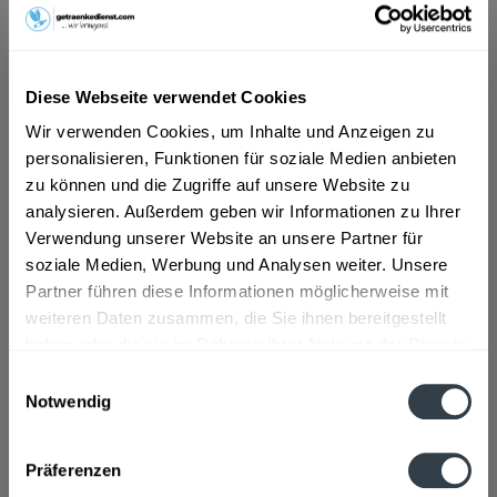
ab 10,49 € *
Diese Webseite verwendet Cookies
Inhalt:
0.75 Liter (13,99 € * / 1 Liter)
inkl. MwSt.
ggf. zzgl. Erschwerniszuschlag
Wir verwenden Cookies, um Inhalte und Anzeigen zu
Vorrätig
personalisieren, Funktionen für soziale Medien anbieten
zu können und die Zugriffe auf unsere Website zu
analysieren. Außerdem geben wir Informationen zu Ihrer
In den
Warenkorb
Verwendung unserer Website an unsere Partner für
soziale Medien, Werbung und Analysen weiter. Unsere
Artikel-Nr.:
13153
Partner führen diese Informationen möglicherweise mit
Verfügbar in:
weiteren Daten zusammen, die Sie ihnen bereitgestellt
haben oder die sie im Rahmen Ihrer Nutzung der Dienste
Beschreibung
gesammelt haben.
Einwilligungsauswahl
mehr
Notwendig
Datenschutzbestimmungen
Zutaten und Allergene
Präferenzen
Enthält SULFITE
mehr