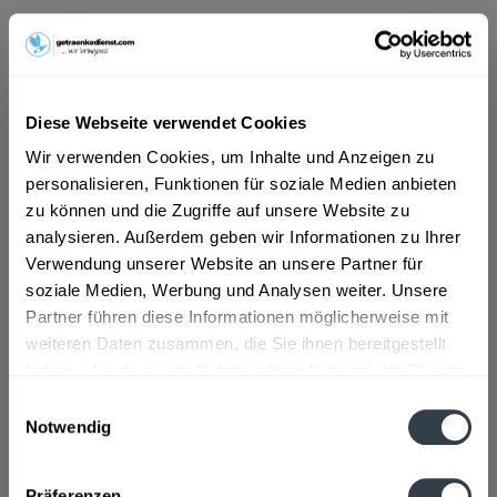
ab 7,49 € *
Inhalt:
0.75 Liter (9,99 € * / 1 Liter)
inkl. MwSt.
ggf. zzgl. Erschwerniszuschlag
Diese Webseite verwendet Cookies
Vorrätig
Wir verwenden Cookies, um Inhalte und Anzeigen zu
personalisieren, Funktionen für soziale Medien anbieten
In den
Warenkorb
zu können und die Zugriffe auf unsere Website zu
analysieren. Außerdem geben wir Informationen zu Ihrer
Artikel-Nr.:
21289
Verwendung unserer Website an unsere Partner für
Verfügbar in:
soziale Medien, Werbung und Analysen weiter. Unsere
Partner führen diese Informationen möglicherweise mit
Beschreibung
mehr
weiteren Daten zusammen, die Sie ihnen bereitgestellt
haben oder die sie im Rahmen Ihrer Nutzung der Dienste
"Alde Gott Riesling Kabinett trocken 0,75l"
gesammelt haben.
Einwilligungsauswahl
Notwendig
Flaschengröße:
0,7 - 0,75 l
Datenschutzbestimmungen
Fragen zum Artikel?
Präferenzen