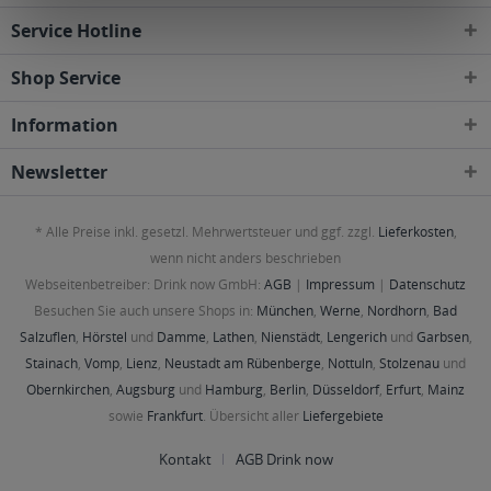
Service Hotline
Shop Service
Information
Newsletter
* Alle Preise inkl. gesetzl. Mehrwertsteuer und ggf. zzgl.
Lieferkosten
,
wenn nicht anders beschrieben
Webseitenbetreiber: Drink now GmbH:
AGB
|
Impressum
|
Datenschutz
Besuchen Sie auch unsere Shops in:
München
,
Werne
,
Nordhorn
,
Bad
Salzuflen
,
Hörstel
und
Damme
,
Lathen
,
Nienstädt
,
Lengerich
und
Garbsen
,
Stainach
,
Vomp
,
Lienz
,
Neustadt am Rübenberge
,
Nottuln
,
Stolzenau
und
Obernkirchen
,
Augsburg
und
Hamburg
,
Berlin
,
Düsseldorf
,
Erfurt
,
Mainz
sowie
Frankfurt
. Übersicht aller
Liefergebiete
Kontakt
AGB Drink now