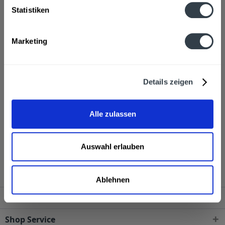
Enthält SULFITE
mehr
Statistiken
Enthält SULFITE
Marketing
Anmerkung: Sofern Allergene vorhanden sind, sind diese
mittels Großbuchstaben besonders hervorgehoben
Hersteller
Zentrale Handelsgesellschaft-ZHG-mbH Hanns-Martin-
Details zeigen
Schleyer-Str.2, D-77656 Offenburg
mehr
Zentrale Handelsgesellschaft-ZHG-mbH Hanns-Martin-
Alle zulassen
Schleyer-Str.2, D-77656 Offenburg
aro UTZ Instant Kaffee Gold - 100 g Tiegel wird in den
folgenden Regionen, Städten, Orten und Postleitzahl-
Auswahl erlauben
Gebieten geliefert
Ablehnen
Service Hotline
Shop Service