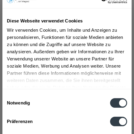
ab 3,59 € *
Diese Webseite verwendet Cookies
Inhalt:
0.1 Liter (35,90 € * / 1 Liter)
inkl. MwSt.
ggf. zzgl. Erschwerniszuschlag
Wir verwenden Cookies, um Inhalte und Anzeigen zu
Vorrätig
personalisieren, Funktionen für soziale Medien anbieten
zu können und die Zugriffe auf unsere Website zu
In den
Warenkorb
analysieren. Außerdem geben wir Informationen zu Ihrer
Verwendung unserer Website an unsere Partner für
soziale Medien, Werbung und Analysen weiter. Unsere
Artikel-Nr.:
14112
Partner führen diese Informationen möglicherweise mit
Verfügbar in:
weiteren Daten zusammen, die Sie ihnen bereitgestellt
Beschreibung
haben oder die sie im Rahmen Ihrer Nutzung der Dienste
mehr
gesammelt haben.
Einwilligungsauswahl
Notwendig
"aro UTZ Instant Kaffee Gold - 100 g Tiegel"
Datenschutzbestimmungen
Fragen zum Artikel?
Präferenzen
Weitere Artikel von aro
Zutaten und Allergene