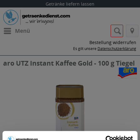
Getränke liefern lassen
Menü
Bestellung widerrufen
Es gilt unsere
Datenschutzerklärung
aro UTZ Instant Kaffee Gold - 100 g Tiegel