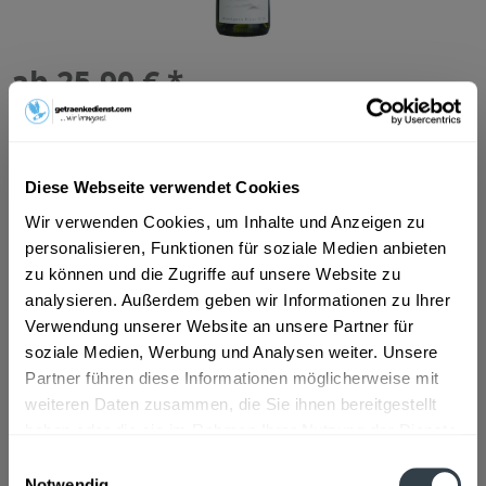
ab 25,90 € *
Inhalt:
0.75 Liter (34,53 € * / 1 Liter)
inkl. MwSt.
ggf. zzgl. Erschwerniszuschlag
Vorrätig
Diese Webseite verwendet Cookies
In den
Warenkorb
Wir verwenden Cookies, um Inhalte und Anzeigen zu
personalisieren, Funktionen für soziale Medien anbieten
Artikel-Nr.:
13966
zu können und die Zugriffe auf unsere Website zu
Verfügbar in:
analysieren. Außerdem geben wir Informationen zu Ihrer
Düsseldorf
,
Hilden
,
Erkrath
Verwendung unserer Website an unsere Partner für
soziale Medien, Werbung und Analysen weiter. Unsere
Beschreibung
mehr
Partner führen diese Informationen möglicherweise mit
weiteren Daten zusammen, die Sie ihnen bereitgestellt
"Cloudy Bay Sauvignon Blanc Cloudy Bay
haben oder die sie im Rahmen Ihrer Nutzung der Dienste
Vineyar 0,75l"
gesammelt haben.
Einwilligungsauswahl
Notwendig