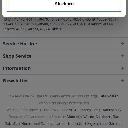
Ablehnen
40210, 40211, 40212, 40213, 40215, 40217, 40219, 40221, 40223, 40225,
40227, 40229, 40231, 40233, 40235, 40237, 40239, 40468, 40470, 40472,
40474, 40476, 40477, 40479, 40489, 40545, 40547, 40549, 40589, 40591,
40593, 40595, 40597, 40599, 40625, 40627, 40629 Düsseldorf
,
40699
Erkrath
,
40721, 40723, 40724 Hilden
Service Hotline
Shop Service
Information
Newsletter
* Alle Preise inkl. gesetzl. Mehrwertsteuer und ggf. zzgl.
Lieferkosten
,
wenn nicht anders beschrieben
Webseitenbetreiber: Drink now GmbH:
AGB
|
Impressum
|
Datenschutz
Besuchen Sie auch unsere Shops in:
München
,
Werne
,
Nordhorn
,
Bad
Salzuflen
,
Hörstel
und
Damme
,
Lathen
,
Nienstädt
,
Lengerich
und
Garbsen
,