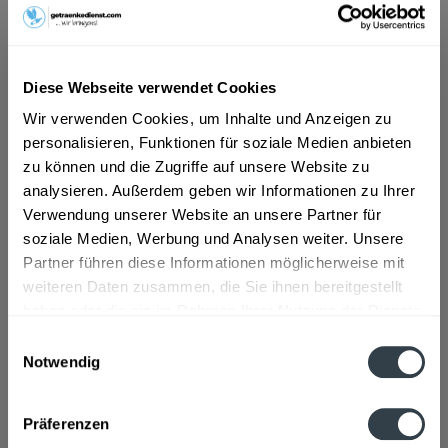
ab 12,99 € *
Diese Webseite verwendet Cookies
Inhalt:
0.75 Liter (17,32 € * / 1 Liter)
inkl. MwSt.
ggf. zzgl. Erschwerniszuschlag
Wir verwenden Cookies, um Inhalte und Anzeigen zu
Vorrätig
personalisieren, Funktionen für soziale Medien anbieten
zu können und die Zugriffe auf unsere Website zu
analysieren. Außerdem geben wir Informationen zu Ihrer
In den
Warenkorb
Verwendung unserer Website an unsere Partner für
soziale Medien, Werbung und Analysen weiter. Unsere
Artikel-Nr.:
13833
Partner führen diese Informationen möglicherweise mit
Verfügbar in:
weiteren Daten zusammen, die Sie ihnen bereitgestellt
haben oder die sie im Rahmen Ihrer Nutzung der Dienste
Beschreibung
gesammelt haben.
Einwilligungsauswahl
mehr
Notwendig
Datenschutzbestimmungen
Zutaten und Allergene
Präferenzen
Enthält SULFITE
mehr