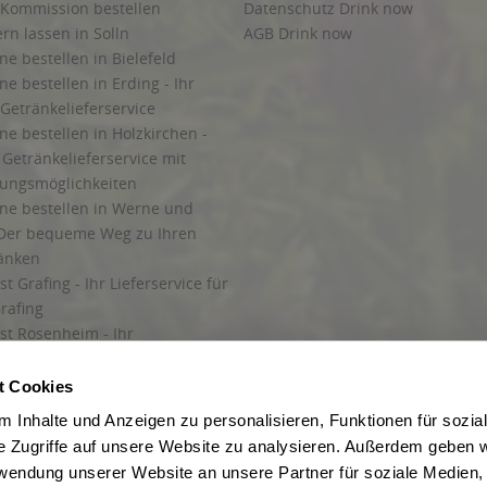
 Kommission bestellen
Datenschutz Drink now
ern lassen in Solln
AGB Drink now
ne bestellen in Bielefeld
ne bestellen in Erding - Ihr
Getränkelieferservice
ne bestellen in Holzkirchen -
Getränkelieferservice mit
lungsmöglichkeiten
ine bestellen in Werne und
Der bequeme Weg zu Ihren
ränken
t Grafing - Ihr Lieferservice für
rafing
st Rosenheim - Ihr
r Getränkeservice in Rosenheim
ng
t Cookies
rung in Starnberg
 Inhalte und Anzeigen zu personalisieren, Funktionen für sozia
e Zugriffe auf unsere Website zu analysieren. Außerdem geben w
 für Getränke
rwendung unserer Website an unsere Partner für soziale Medien
etränke