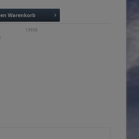
den
Warenkorb
13938
: