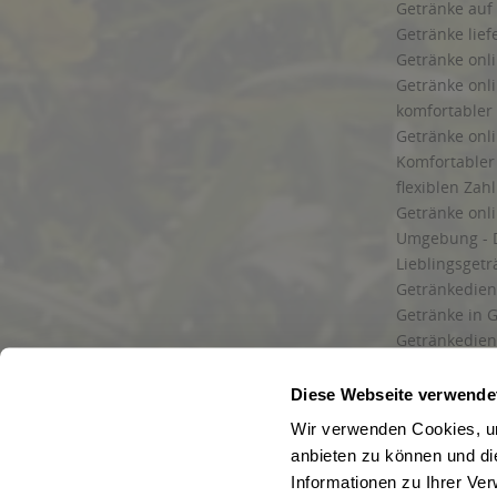
Getränke auf
Getränke lief
Getränke onli
Getränke onli
komfortabler 
Getränke onli
Komfortabler 
flexiblen Zah
Getränke onl
Umgebung - 
Lieblingsget
Getränkediens
Getränke in G
Getränkedien
zuverlässige
und Umgebu
Diese Webseite verwende
Getränkeliefe
Wir verwenden Cookies, um
Liefergebiet
anbieten zu können und di
Lieferservice
Informationen zu Ihrer Ve
Wir liefern G