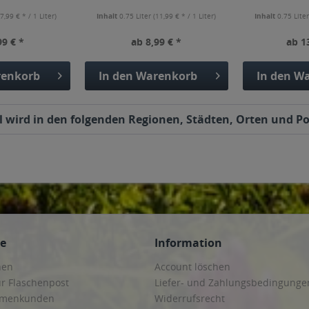
(7,99 € * / 1 Liter)
Inhalt
0.75 Liter
(11,99 € * / 1 Liter)
Inhalt
0.75 Lite
99 € *
ab 8,99 € *
ab 1
enkorb
In den
Warenkorb
In den
Wa
 wird in den folgenden Regionen, Städten, Orten und Pos
ce
Information
hen
Account löschen
ur Flaschenpost
Liefer- und Zahlungsbedingunge
irmenkunden
Widerrufsrecht