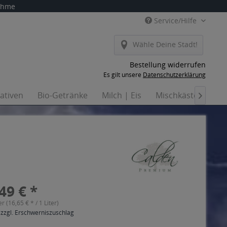
nahme
Service/Hilfe
Wähle Deine Stadt!
Bestellung widerrufen
Es gilt unsere
Datenschutzerklärung
nativen
Bio-Getränke
Milch | Eis
Mischkästen
Ha

49 € *
er (16,65 € * / 1 Liter)
 zzgl. Erschwerniszuschlag