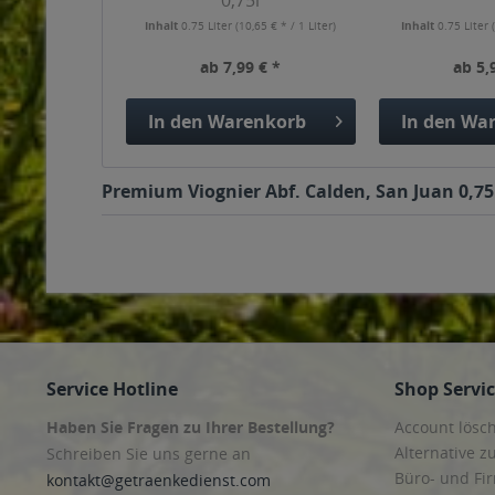
0,75l
Inhalt
0.75 Liter
(10,65 € * / 1 Liter)
Inhalt
0.75 Liter
ab 7,99 € *
ab 5,
In den
Warenkorb
In den
War
Premium Viognier Abf. Calden, San Juan 0,75l
Service Hotline
Shop Servi
Haben Sie Fragen zu Ihrer Bestellung?
Account lösc
Alternative z
Schreiben Sie uns gerne an
Büro- und F
kontakt@getraenkedienst.com