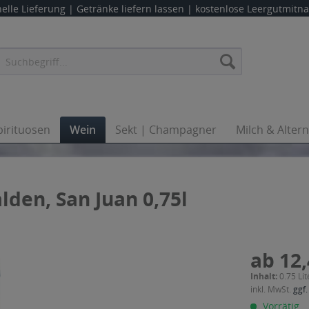
elle Lieferung |
Getränke liefern lassen
| kostenlose Leergutmit
pirituosen
Wein
Sekt | Champagner
Milch & Alter
lden, San Juan 0,75l
ab 12,
Inhalt:
0.75 Lit
inkl. MwSt.
ggf.
Vorrätig