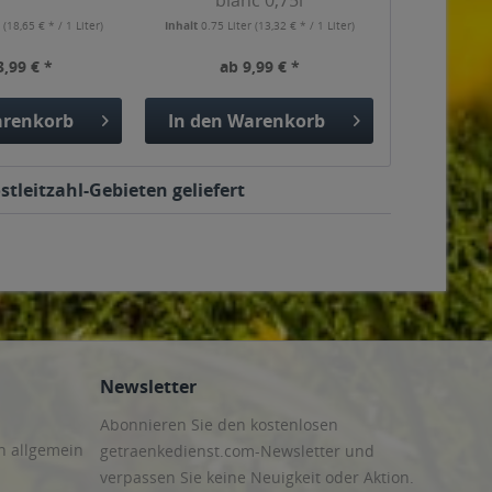
blanc 0,75l
r
(18,65 € * / 1 Liter)
Inhalt
0.75 Liter
(13,32 € * / 1 Liter)
3,99 € *
ab 9,99 € *
renkorb
In den
Warenkorb
tleitzahl-Gebieten geliefert
Newsletter
Abonnieren Sie den kostenlosen
n allgemein
getraenkedienst.com-Newsletter und
verpassen Sie keine Neuigkeit oder Aktion.