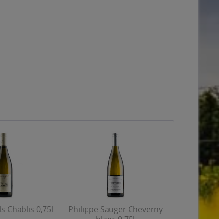
ls Chablis 0,75l
Philippe Sauger Cheverny