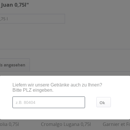
Juan 0,75l"
,75 l
ls angesehen
olia 0,75l
Cromalgo Lugana 0,75l
Garnier et Fi