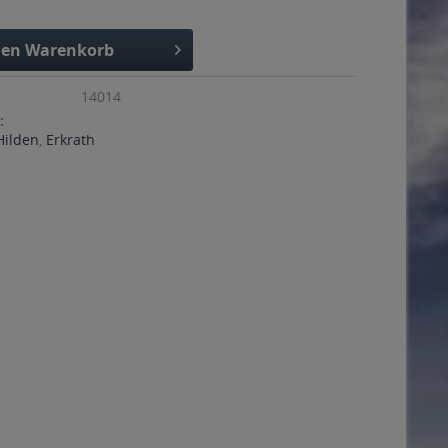
den
Warenkorb
14014
:
Hilden
,
Erkrath