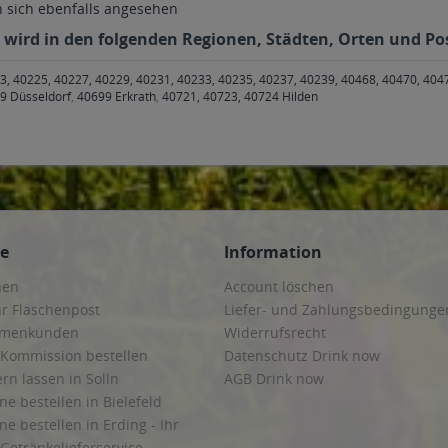
sich ebenfalls angesehen
 wird in den folgenden Regionen, Städten, Orten und Pos
3, 40225, 40227, 40229, 40231, 40233, 40235, 40237, 40239, 40468, 40470, 404
9 Düsseldorf
,
40699 Erkrath
,
40721, 40723, 40724 Hilden
ce
Information
hen
Account löschen
ur Flaschenpost
Liefer- und Zahlungsbedingunge
irmenkunden
Widerrufsrecht
 Kommission bestellen
Datenschutz Drink now
ern lassen in Solln
AGB Drink now
ne bestellen in Bielefeld
ne bestellen in Erding - Ihr
Getränkelieferservice