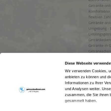
Getränke onli
Komfortabler 
flexiblen Zah
Getränke onl
Umgebung - 
Lieblingsget
Getränkediens
Getränke in G
Getränkedien
zuverlässige
und Umgebu
Diese Webseite verwende
Getränkeliefe
Wir verwenden Cookies, um
Liefergebiet
anbieten zu können und di
Lieferservice
Informationen zu Ihrer Ve
Wir liefern G
und Analysen weiter. Unse
Kontakt
zusammen, die Sie ihnen b
Newsletter
gesammelt haben.