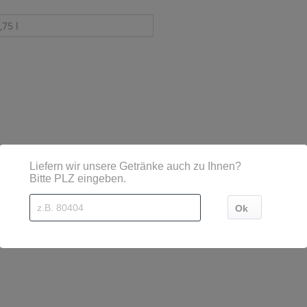
,75 l
sind diese mittels Großbuchstaben besonders hervorgehoben
h