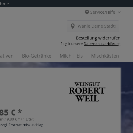
nahme
Service/Hilfe
Wähle Deine Stadt!
Bestellung widerrufen
Es gilt unsere
Datenschutzerklärung
nativen
Bio-Getränke
Milch | Eis
Mischkästen
Ha
85 € *
er (19,80 € * / 1 Liter)
 zzgl. Erschwerniszuschlag