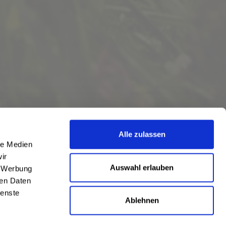
Alle zulassen
le Medien
ir
Auswahl erlauben
, Werbung
ren Daten
ienste
Ablehnen