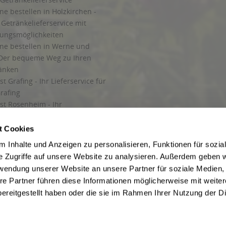
ne bestellen in Holzkirchen -
Getränkelieferservice mit
lungsmöglichkeiten
ine bestellen in Werne und
Der bequeme Weg zu Ihren
ränken
t Grafing - Ihr Lieferservice für
rafing
st Rosenheim - Ihr
r Getränkeservice in Rosenheim
ng
t Cookies
rung in Starnberg
 Inhalte und Anzeigen zu personalisieren, Funktionen für sozia
e Zugriffe auf unsere Website zu analysieren. Außerdem geben w
 für Getränke
rwendung unserer Website an unsere Partner für soziale Medien
etränke
re Partner führen diese Informationen möglicherweise mit weite
ereitgestellt haben oder die sie im Rahmen Ihrer Nutzung der D