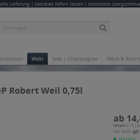
elle Lieferung |
Getränke liefern lassen
| kostenlose Leergutmit
pirituosen
Wein
Sekt | Champagner
Milch & Alter
P Robert Weil 0,75l
ab 14,
Inhalt:
0.75 Lit
inkl. MwSt.
ggf.
Vorrätig