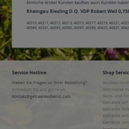
Ähnliche Artikel
Kunden kauften auch
Kunden haben 
Rheingau Riesling D.Q. VDP Robert Weil 0,75l
40210, 40211, 40212, 40213, 40215, 40217, 40219, 40221, 4022
40589, 40591, 40593, 40595, 40597, 40599, 40625, 40627, 4062
Service Hotline
Shop Servi
Haben Sie Fragen zu Ihrer Bestellung?
Account lösc
Alternative z
Schreiben Sie uns gerne an
Büro- und F
kontakt@getraenkedienst.com
Getränke auf
Getränke lief
Getränke onli
Getränke onli
komfortabler 