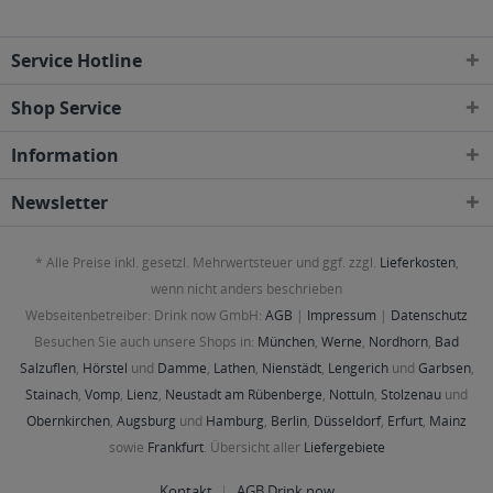
Service Hotline
Shop Service
Information
Newsletter
* Alle Preise inkl. gesetzl. Mehrwertsteuer und ggf. zzgl.
Lieferkosten
,
wenn nicht anders beschrieben
Webseitenbetreiber: Drink now GmbH:
AGB
|
Impressum
|
Datenschutz
Besuchen Sie auch unsere Shops in:
München
,
Werne
,
Nordhorn
,
Bad
Salzuflen
,
Hörstel
und
Damme
,
Lathen
,
Nienstädt
,
Lengerich
und
Garbsen
,
Stainach
,
Vomp
,
Lienz
,
Neustadt am Rübenberge
,
Nottuln
,
Stolzenau
und
Obernkirchen
,
Augsburg
und
Hamburg
,
Berlin
,
Düsseldorf
,
Erfurt
,
Mainz
sowie
Frankfurt
. Übersicht aller
Liefergebiete
Kontakt
AGB Drink now