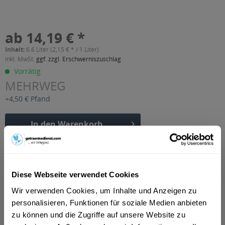
ab 14,19 € *
Inhalt:
6.6 Liter (2,15 € * / 1 Liter)
inkl. MwSt.
ggf. zzgl. Erschwerniszuschlag
Vorrätig
MEHRWEG
+4,50 € Pfand
In den
Warenkorb
Artikel-Nr.:
21492
Verfügbar in:
Diese Webseite verwendet Cookies
Beschreibung
Wir verwenden Cookies, um Inhalte und Anzeigen zu
mehr
personalisieren, Funktionen für soziale Medien anbieten
"Altenmünster Brauer Bier urig würzig
zu können und die Zugriffe auf unsere Website zu
Bügelflasche 20 x 0,33l"