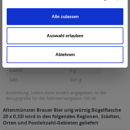
Nährwertangaben
Brennwert 41 kcal / 170 kJ Fett 0,5 g davon gesättigte Fettsäuren
0,1 g...
mehr
Alle zulassen
Brennwert
41 kcal / 170 kJ
Fett
0,5 g
Auswahl erlauben
davon gesättigte Fettsäuren
0,1 g
Kohlenhydrate
0,5 g
Ablehnen
davon Zucker
0,5 g
Eiweiß
0 g
Salz
0,01 g
Anmerkung: Sofern nicht anders angegeben, ist die
Bezugsgröße für die Nährwertangaben 100 ml
Altenmünster Brauer Bier urig würzig Bügelflasche
20 x 0,33l wird in den folgenden Regionen, Städten,
Orten und Postleitzahl-Gebieten geliefert