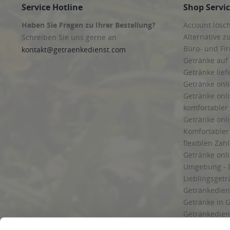
Service Hotline
Shop Servi
Haben Sie Fragen zu Ihrer Bestellung?
Account lösc
Alternative z
Schreiben Sie uns gerne an
Büro- und F
kontakt@getraenkedienst.com
Getränke auf
Getränke lief
Getränke onli
Getränke onli
komfortabler 
Getränke onli
Komfortabler 
flexiblen Zah
Getränke onl
Umgebung - 
Lieblingsget
Getränkediens
Getränke in G
Getränkedien
zuverlässige