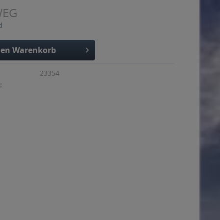
WEG
d
den
Warenkorb
23354
: