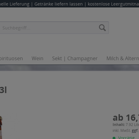
elle Lieferung |
Getränke liefern lassen
| kostenlose Leergutmit
pirituosen
Wein
Sekt | Champagner
Milch & Alter
3l
ab 16,
Inhalt:
7.92 Lit
inkl. MwSt.
ggf.
Vorrätig