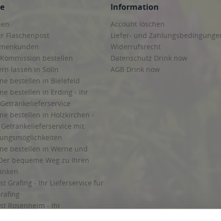
ce
Information
hen
Account löschen
ur Flaschenpost
Liefer- und Zahlungsbedingunge
irmenkunden
Widerrufsrecht
 Kommission bestellen
Datenschutz Drink now
ern lassen in Solln
AGB Drink now
ne bestellen in Bielefeld
ne bestellen in Erding - Ihr
Getränkelieferservice
ne bestellen in Holzkirchen -
Getränkelieferservice mit
lungsmöglichkeiten
ine bestellen in Werne und
Der bequeme Weg zu Ihren
ränken
t Grafing - Ihr Lieferservice für
rafing
st Rosenheim - Ihr
r Getränkeservice in Rosenheim