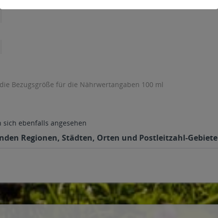
 die Bezugsgröße für die Nährwertangaben 100 ml
sich ebenfalls angesehen
genden Regionen, Städten, Orten und Postleitzahl-Gebiete