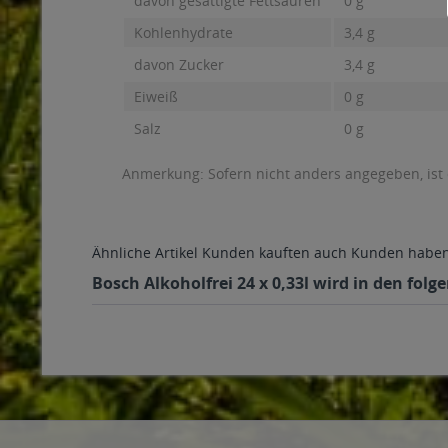
davon gesättigte Fettsäuren
0 g
Kohlenhydrate
3,4 g
davon Zucker
3,4 g
Eiweiß
0 g
Salz
0 g
Anmerkung: Sofern nicht anders angegeben, ist
Ähnliche Artikel
Kunden kauften auch
Kunden haben 
Bosch Alkoholfrei 24 x 0,33l wird in den fol