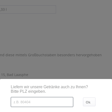
,33 l
sind diese mittels Großbuchstaben besonders hervorgehoben
 15, Bad Laasphe