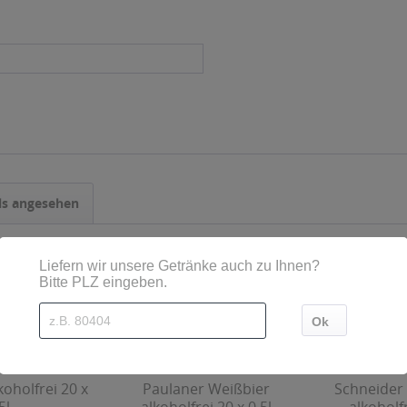
ls angesehen
koholfrei 20 x
Paulaner Weißbier
Schneider