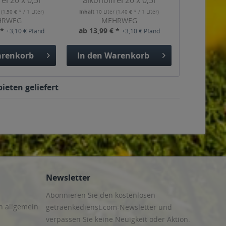
ei 20 x 0,5l
alkoholfrei 20 x 0,5l
r
(1,50 € * / 1 Liter)
Inhalt
10 Liter
(1,40 € * / 1 Liter)
HRWEG
MEHRWEG
 *
ab 13,99 € *
+3,10 € Pfand
+3,10 € Pfand
renkorb
In den
Warenkorb
ieten geliefert
Newsletter
Abonnieren Sie den kostenlosen
n allgemein
getraenkedienst.com-Newsletter und
verpassen Sie keine Neuigkeit oder Aktion.