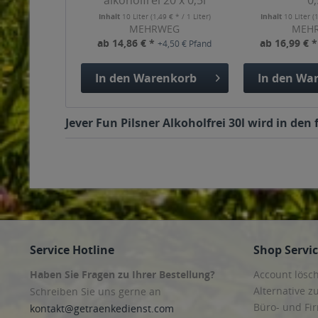
alkoholfrei 20 x 0,5l
0,
Inhalt
10 Liter
(1,49 € * / 1 Liter)
Inhalt
10 Liter
(
MEHRWEG
MEH
ab 14,86 € *
ab 16,99 € 
+4,50 € Pfand
In den
Warenkorb
In den
War
Jever Fun Pilsner Alkoholfrei 30l wird in de
Service Hotline
Shop Servi
Haben Sie Fragen zu Ihrer Bestellung?
Account lösc
Alternative z
Schreiben Sie uns gerne an
Büro- und F
kontakt@getraenkedienst.com