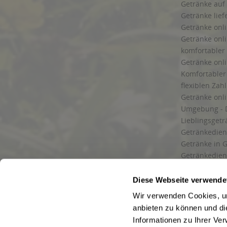
Getränke auf
Getränke lief
Getränke onli
Getränke onli
komfortabler 
Getränke onli
Komfortabler 
flexiblen Zah
Getränke onl
Umgebung - 
Lieblingsget
Getränkediens
Getränke in G
Getränkedien
zuverlässige
und Umgebu
Diese Webseite verwende
Getränkeliefe
Wir verwenden Cookies, um
Liefergebiet
anbieten zu können und di
Lieferservice
Informationen zu Ihrer Ve
Wir liefern G