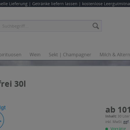
elle Lieferung |
Getränke liefern lassen
| kostenlose Leergutmit
pirituosen
Wein
Sekt | Champagner
Milch & Alter
rei 30l
ab 101
Inhalt:
30 Liter
inkl. MwSt.
ggf.
Vorrätig