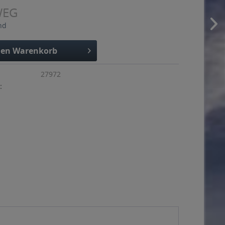
WEG
nd
den
Warenkorb
27972
: