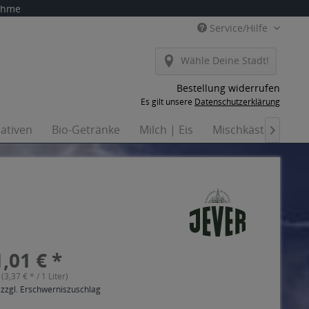
nahme
Service/Hilfe
Wähle Deine Stadt!
Bestellung widerrufen
Es gilt unsere
Datenschutzerklärung
nativen
Bio-Getränke
Milch | Eis
Mischkästen
Ha

,01 € *
 (3,37 € * / 1 Liter)
 zzgl. Erschwerniszuschlag