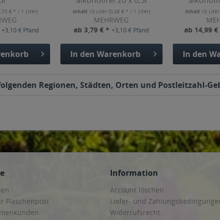
5l
alkoholfrei 20 x 0,5l
alkoholfr
1,70 € * / 1 Liter)
Inhalt
10 Liter
(0,38 € * / 1 Liter)
Inhalt
10 Lite
RWEG
MEHRWEG
ME
*
ab 3,79 € *
ab 14,99 €
+3,10 € Pfand
+3,10 € Pfand
enkorb
In den
Warenkorb
In den
Wa
n folgenden Regionen, Städten, Orten und Postleitzahl-Geb
ce
Information
hen
Account löschen
ur Flaschenpost
Liefer- und Zahlungsbedingunge
irmenkunden
Widerrufsrecht