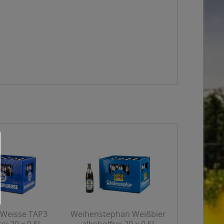
 Weisse TAP3
Weihenstephan Weißbier