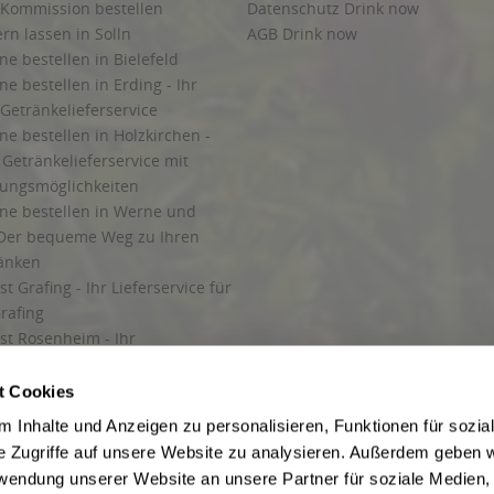
 Kommission bestellen
Datenschutz Drink now
ern lassen in Solln
AGB Drink now
ne bestellen in Bielefeld
ne bestellen in Erding - Ihr
Getränkelieferservice
ne bestellen in Holzkirchen -
Getränkelieferservice mit
lungsmöglichkeiten
ine bestellen in Werne und
Der bequeme Weg zu Ihren
ränken
t Grafing - Ihr Lieferservice für
rafing
st Rosenheim - Ihr
r Getränkeservice in Rosenheim
ng
t Cookies
rung in Starnberg
 Inhalte und Anzeigen zu personalisieren, Funktionen für sozia
e Zugriffe auf unsere Website zu analysieren. Außerdem geben w
 für Getränke
rwendung unserer Website an unsere Partner für soziale Medien
etränke