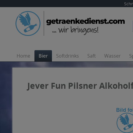
Schn
Home
Bier
Softdrinks
Saft
Wasser
S
Jever Fun Pilsner Alkoholf