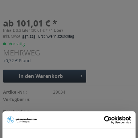
ab 101,01 € *
Inhalt:
3.3 Liter (30,61 € * / 1 Liter)
inkl. MwSt.
ggf. zzgl. Erschwerniszuschlag
Vorrätig
MEHRWEG
+0,72 € Pfand
In den
Warenkorb
Artikel-Nr.:
29034
Verfügbar in:
Beschreibung
mehr
"Neumarkter Lammsbräu Alkoholfrei &
Holunderblüte 10 x 0,33l"