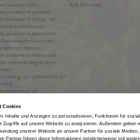
ern lassen in Solln
AGB Drink now
ne bestellen in Bielefeld
ne bestellen in Erding - Ihr
Getränkelieferservice
ne bestellen in Holzkirchen -
Getränkelieferservice mit
lungsmöglichkeiten
ine bestellen in Werne und
Der bequeme Weg zu Ihren
ränken
t Grafing - Ihr Lieferservice für
rafing
st Rosenheim - Ihr
r Getränkeservice in Rosenheim
ng
t Cookies
rung in Starnberg
 Inhalte und Anzeigen zu personalisieren, Funktionen für sozia
e Zugriffe auf unsere Website zu analysieren. Außerdem geben w
 für Getränke
rwendung unserer Website an unsere Partner für soziale Medien
etränke
re Partner führen diese Informationen möglicherweise mit weite