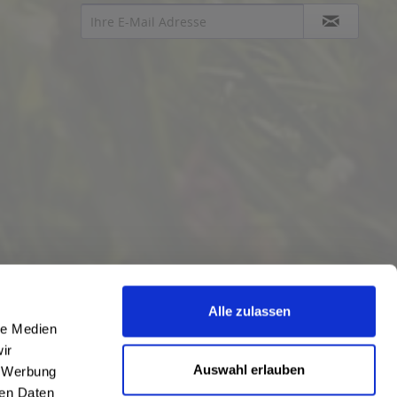
Alle zulassen
le Medien
ir
Auswahl erlauben
, Werbung
ren Daten