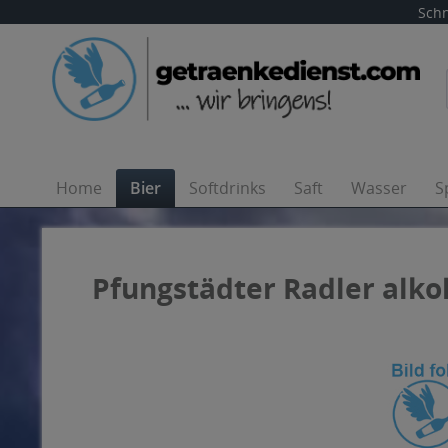
Schn
Home
Bier
Softdrinks
Saft
Wasser
S
Pfungstädter Radler alkoh