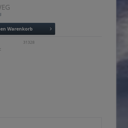
WEG
d
den
Warenkorb
31328
: