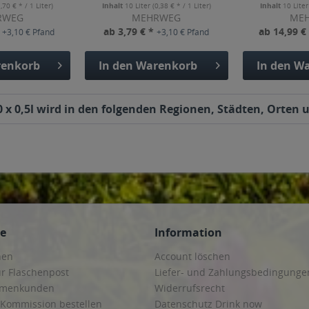
1,70 € * / 1 Liter)
Inhalt
10 Liter
(0,38 € * / 1 Liter)
Inhalt
10 Lite
RWEG
MEHRWEG
ME
*
ab 3,79 € *
ab 14,99 €
+3,10 € Pfand
+3,10 € Pfand
enkorb
In den
Warenkorb
In den
Wa
 x 0,5l wird in den folgenden Regionen, Städten, Orten u
ce
Information
hen
Account löschen
ur Flaschenpost
Liefer- und Zahlungsbedingunge
irmenkunden
Widerrufsrecht
 Kommission bestellen
Datenschutz Drink now