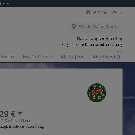
nahme
Service/Hilfe
Wähle Deine Stadt!
Bestellung widerrufen
Es gilt unsere
Datenschutzerklärung
nativen
Bio-Getränke
Milch | Eis
Mischkästen
Ha

29 € *
 (1,53 € * / 1 Liter)
 zzgl. Erschwerniszuschlag