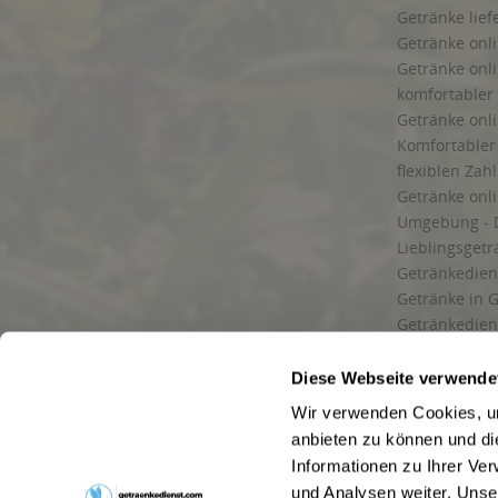
Getränke lief
Getränke onli
Getränke onli
komfortabler 
Getränke onli
Komfortabler 
flexiblen Zah
Getränke onl
Umgebung - 
Lieblingsget
Getränkediens
Getränke in G
Getränkedien
zuverlässige
und Umgebu
Diese Webseite verwende
Getränkeliefe
Wir verwenden Cookies, um
Liefergebiet
anbieten zu können und di
Lieferservice
Informationen zu Ihrer Ve
Wir liefern G
und Analysen weiter. Unse