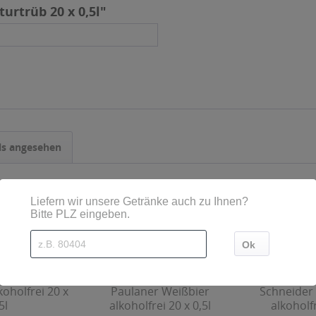
urtrüb 20 x 0,5l"
ls angesehen
koholfrei 20 x
Paulaner Weißbier
Schneider
5l
alkoholfrei 20 x 0,5l
alkoholfr