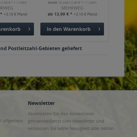
r
(1,50 € * / 1 Liter)
Inhalt
10 Liter
(1,40 € * / 1 Liter)
HRWEG
MEHRWEG
 *
ab 13,99 € *
+3,10 € Pfand
+3,10 € Pfand
renkorb
In den
Warenkorb
nd Postleitzahl-Gebieten geliefert
Newsletter
Abonnieren Sie den kostenlosen
n allgemein
getraenkedienst.com-Newsletter und
verpassen Sie keine Neuigkeit oder Aktion.