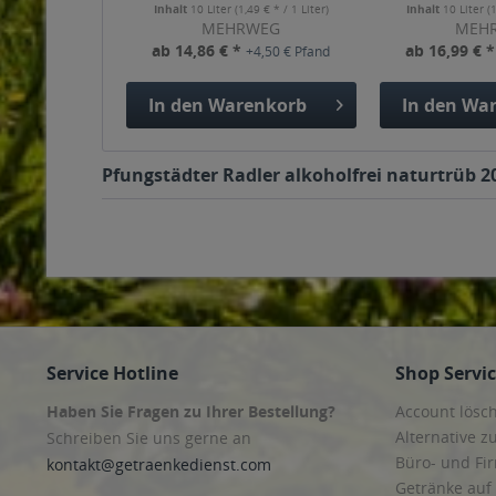
Inhalt
10 Liter
(1,49 € * / 1 Liter)
Inhalt
10 Liter
(
MEHRWEG
MEH
ab 14,86 € *
ab 16,99 € 
+4,50 € Pfand
In den
Warenkorb
In den
War
Pfungstädter Radler alkoholfrei naturtrüb 20
Service Hotline
Shop Servi
Haben Sie Fragen zu Ihrer Bestellung?
Account lösc
Alternative z
Schreiben Sie uns gerne an
Büro- und F
kontakt@getraenkedienst.com
Getränke auf