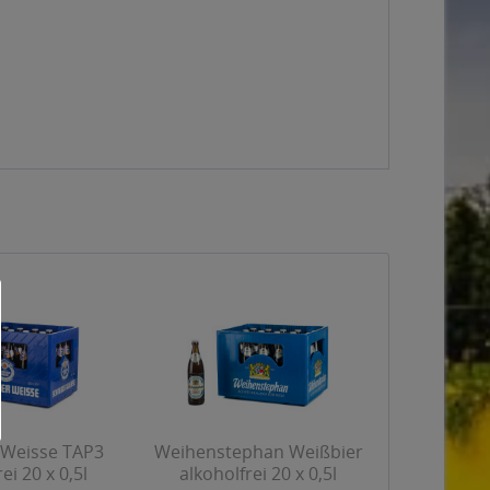
 Weisse TAP3
Weihenstephan Weißbier
ei 20 x 0,5l
alkoholfrei 20 x 0,5l