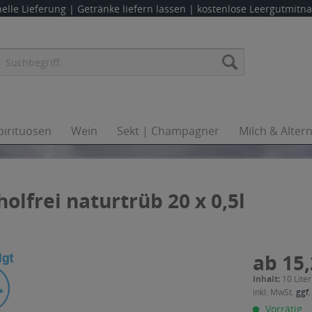
elle Lieferung |
Getränke liefern lassen
| kostenlose Leergutmit
pirituosen
Wein
Sekt | Champagner
Milch & Alter
olfrei naturtrüb 20 x 0,5l
ab 15,
Inhalt:
10 Liter
inkl. MwSt.
ggf.
Vorrätig